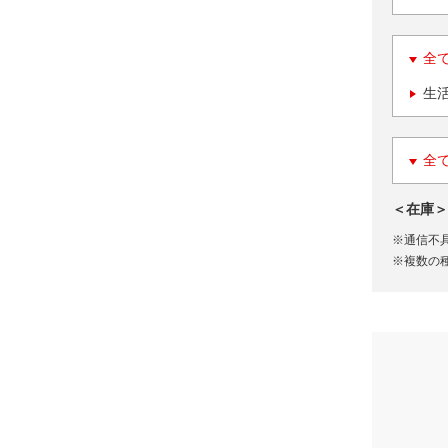
全
生
全
＜在庫＞
※通信不
※複数の