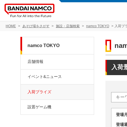
HOME
あそび場をさがす
施設・店舗検索
namco TOKYO
入荷プ
na
namco TOKYO
店舗情報
入荷
イベント&ニュース
入荷プライズ
設置ゲーム機
登場
登場