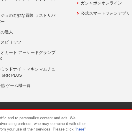
ガシャポンオンライン
公式スマートフォンアプリ
ョジョの奇妙な冒険 ラストサバ
バー
鼓の達人
りスピリッツ
リオカート アーケードグランプ
X
岸ミッドナイト マキシマムチュ
 6RR PLUS
の他 ゲーム機一覧
サイトポリシー
プライバシーポリシー
ウェブアクセシビリティ方
raffic and to personalize content and ads. We
advertising partners, who may combine it with other
rom your use of their services. Please click "
here
"
供について
カスタマーハラスメント対応方針
よくあるご質問・