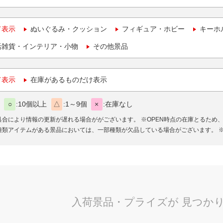
て表示
ぬいぐるみ・クッション
フィギュア・ホビー
キーホ
活雑貨・インテリア・小物
その他景品
て表示
在庫があるものだけ表示
○
10個以上
△
1～9個
×
在庫なし
具合により情報の更新が遅れる場合ががございます。
※OPEN時点の在庫とるため
種類アイテムがある景品においては、一部種類が欠品している場合がございます。