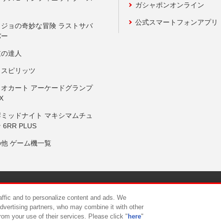
ガシャポンオンライン
公式スマートフォンアプリ
ョジョの奇妙な冒険 ラストサバ
バー
鼓の達人
りスピリッツ
リオカート アーケードグランプ
X
岸ミッドナイト マキシマムチュ
 6RR PLUS
の他 ゲーム機一覧
サイトポリシー
プライバシーポリシー
ウェブアクセシビリティ方
raffic and to personalize content and ads. We
advertising partners, who may combine it with other
rom your use of their services. Please click "
here
"
供について
カスタマーハラスメント対応方針
よくあるご質問・