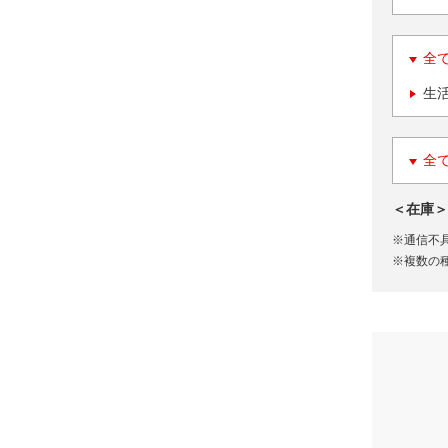
全
生
全
＜在庫＞
※通信不
※複数の