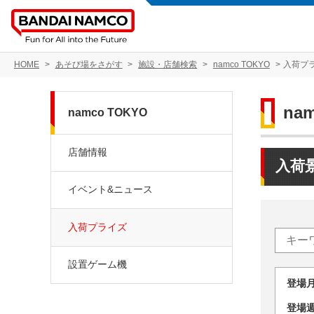
HOME
あそび場をさがす
施設・店舗検索
namco TOKYO
入荷プ
na
namco TOKYO
店舗情報
入荷
イベント&ニュース
入荷プライズ
設置ゲーム機
登場
登場