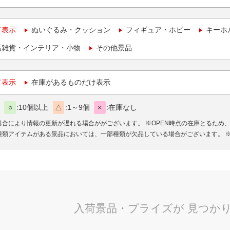
て表示
ぬいぐるみ・クッション
フィギュア・ホビー
キーホ
活雑貨・インテリア・小物
その他景品
て表示
在庫があるものだけ表示
○
10個以上
△
1～9個
×
在庫なし
具合により情報の更新が遅れる場合ががございます。
※OPEN時点の在庫とるため
種類アイテムがある景品においては、一部種類が欠品している場合がございます。