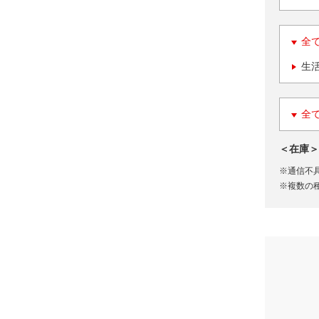
全
生
全
＜在庫＞
※通信不
※複数の