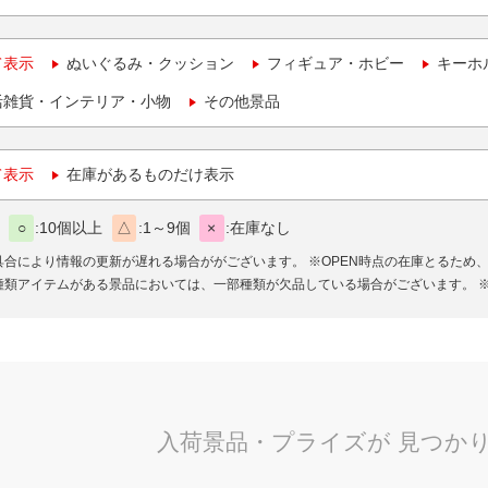
て表示
ぬいぐるみ・クッション
フィギュア・ホビー
キーホ
活雑貨・インテリア・小物
その他景品
て表示
在庫があるものだけ表示
○
10個以上
△
1～9個
×
在庫なし
具合により情報の更新が遅れる場合ががございます。
※OPEN時点の在庫とるため
種類アイテムがある景品においては、一部種類が欠品している場合がございます。