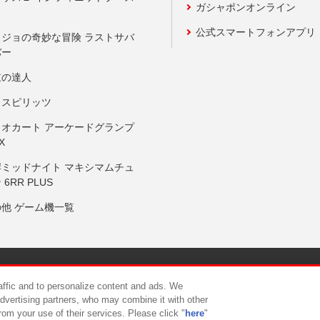
ガシャポンオンライン
公式スマートフォンアプリ
ョジョの奇妙な冒険 ラストサバ
バー
鼓の達人
りスピリッツ
リオカート アーケードグランプ
X
岸ミッドナイト マキシマムチュ
 6RR PLUS
の他 ゲーム機一覧
サイトポリシー
プライバシーポリシー
ウェブアクセシビリティ方
raffic and to personalize content and ads. We
advertising partners, who may combine it with other
rom your use of their services. Please click "
here
"
供について
カスタマーハラスメント対応方針
よくあるご質問・