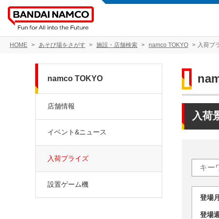
HOME
あそび場をさがす
施設・店舗検索
namco TOKYO
入荷プ
na
namco TOKYO
店舗情報
入荷
イベント&ニュース
入荷プライズ
設置ゲーム機
登場
登場