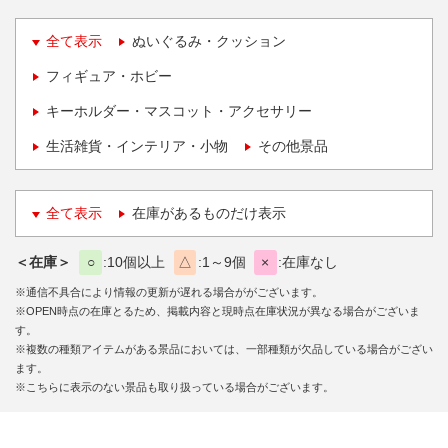
全て表示
ぬいぐるみ・クッション
フィギュア・ホビー
キーホルダー・マスコット・アクセサリー
生活雑貨・インテリア・小物
その他景品
全て表示
在庫があるものだけ表示
＜在庫＞
○
10個以上
△
1～9個
×
在庫なし
※通信不具合により情報の更新が遅れる場合ががございます。
※OPEN時点の在庫とるため、掲載内容と現時点在庫状況が異なる場合がございま
す。
※複数の種類アイテムがある景品においては、一部種類が欠品している場合がござい
ます。
※こちらに表示のない景品も取り扱っている場合がございます。