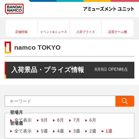
店舗情報
イベント&ニュース
入荷プライズ
設置ゲーム機
namco TOKYO
入荷景品・プライズ情報
8月8日 OPEN時点
登場月
全て表示
9月
8月
7月
6月
登場週
全て表示
5週
4週
3週
2週
1週