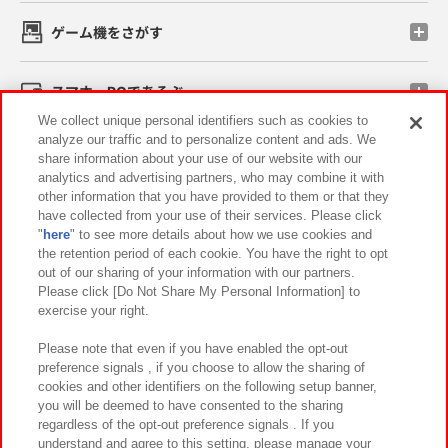
ゲーム機をさがす
スマホ・PCであそぶ
We collect unique personal identifiers such as cookies to
analyze our traffic and to personalize content and ads. We
イベント・キャンペーン
share information about your use of our website with our
analytics and advertising partners, who may combine it with
other information that you have provided to them or that they
have collected from your use of their services. Please click
"
here
" to see more details about how we use cookies and
関連会社
サステナビリティ
サイトポリシー
the retention period of each cookie. You have the right to opt
out of our sharing of your information with our partners.
プライバシーポリシー
ウェブアクセシビリティ方針と検証結果
Please click [Do Not Share My Personal Information] to
exercise your right.
お取引先さまとともに
食品のご提供について
カスタマーハラスメント対応方針
よくあるご質問・お問い合わせ
Please note that even if you have enabled the opt-out
preference signals , if you choose to allow the sharing of
cookies and other identifiers on the following setup banner,
you will be deemed to have consented to the sharing
regardless of the opt-out preference signals . If you
understand and agree to this setting, please manage your