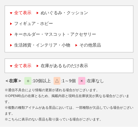
全て表示
ぬいぐるみ・クッション
フィギュア・ホビー
キーホルダー・マスコット・アクセサリー
生活雑貨・インテリア・小物
その他景品
全て表示
在庫があるものだけ表示
＜在庫＞
○
10個以上
△
1～9個
×
在庫なし
※通信不具合により情報の更新が遅れる場合ががございます。
※OPEN時点の在庫とるため、掲載内容と現時点在庫状況が異なる場合がございま
す。
※複数の種類アイテムがある景品においては、一部種類が欠品している場合がござい
ます。
※こちらに表示のない景品も取り扱っている場合がございます。