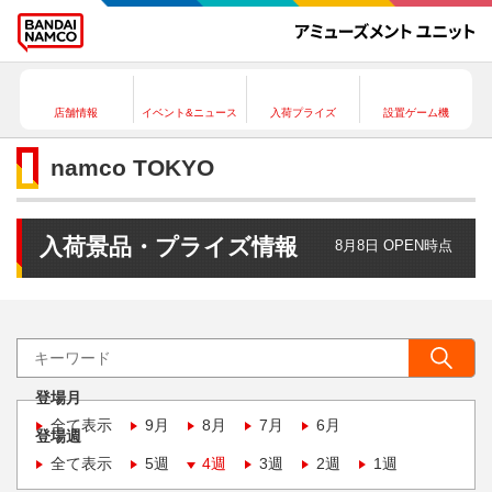
店舗情報
イベント&ニュース
入荷プライズ
設置ゲーム機
namco TOKYO
入荷景品・プライズ情報
8月8日 OPEN時点
登場月
全て表示
9月
8月
7月
6月
登場週
全て表示
5週
4週
3週
2週
1週