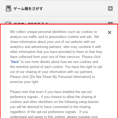
ゲーム機をさがす
スマホ・PCであそぶ
We collect unique personal identifiers such as cookies to
analyze our traffic and to personalize content and ads. We
イベント・キャンペーン
share information about your use of our website with our
analytics and advertising partners, who may combine it with
other information that you have provided to them or that they
have collected from your use of their services. Please click
"
here
" to see more details about how we use cookies and
関連会社
サステナビリティ
サイトポリシー
the retention period of each cookie. You have the right to opt
out of our sharing of your information with our partners.
プライバシーポリシー
ウェブアクセシビリティ方針と検証結果
Please click [Do Not Share My Personal Information] to
exercise your right.
お取引先さまとともに
食品のご提供について
カスタマーハラスメント対応方針
よくあるご質問・お問い合わせ
Please note that even if you have enabled the opt-out
preference signals , if you choose to allow the sharing of
cookies and other identifiers on the following setup banner,
you will be deemed to have consented to the sharing
regardless of the opt-out preference signals . If you
understand and agree to this setting, please manage your