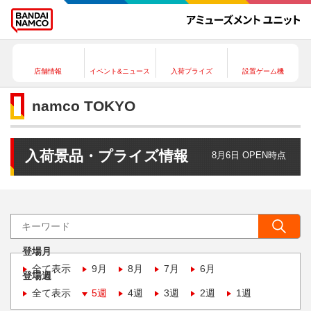
店舗情報
イベント&ニュース
入荷プライズ
設置ゲーム機
namco TOKYO
入荷景品・プライズ情報
8月6日 OPEN時点
登場月
全て表示
9月
8月
7月
6月
登場週
全て表示
5週
4週
3週
2週
1週