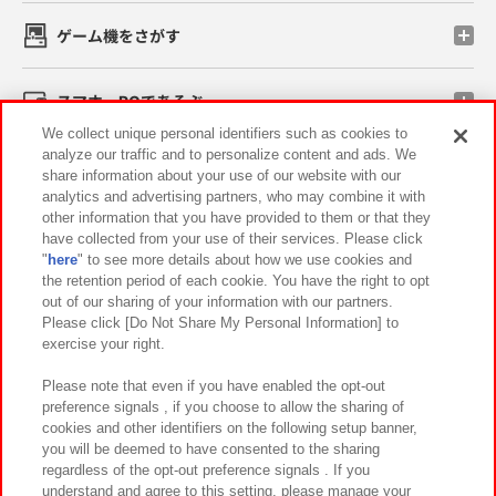
ゲーム機をさがす
スマホ・PCであそぶ
We collect unique personal identifiers such as cookies to
analyze our traffic and to personalize content and ads. We
イベント・キャンペーン
share information about your use of our website with our
analytics and advertising partners, who may combine it with
other information that you have provided to them or that they
have collected from your use of their services. Please click
"
here
" to see more details about how we use cookies and
関連会社
サステナビリティ
サイトポリシー
the retention period of each cookie. You have the right to opt
out of our sharing of your information with our partners.
プライバシーポリシー
ウェブアクセシビリティ方針と検証結果
Please click [Do Not Share My Personal Information] to
exercise your right.
お取引先さまとともに
食品のご提供について
カスタマーハラスメント対応方針
よくあるご質問・お問い合わせ
Please note that even if you have enabled the opt-out
preference signals , if you choose to allow the sharing of
cookies and other identifiers on the following setup banner,
you will be deemed to have consented to the sharing
regardless of the opt-out preference signals . If you
understand and agree to this setting, please manage your