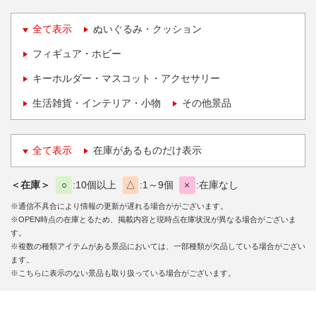
全て表示
ぬいぐるみ・クッション
フィギュア・ホビー
キーホルダー・マスコット・アクセサリー
生活雑貨・インテリア・小物
その他景品
全て表示
在庫があるものだけ表示
＜在庫＞
○
10個以上
△
1～9個
×
在庫なし
※通信不具合により情報の更新が遅れる場合ががございます。
※OPEN時点の在庫とるため、掲載内容と現時点在庫状況が異なる場合がございま
す。
※複数の種類アイテムがある景品においては、一部種類が欠品している場合がござい
ます。
※こちらに表示のない景品も取り扱っている場合がございます。