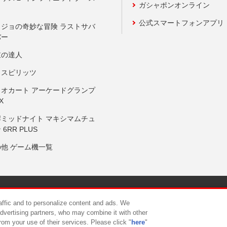
ガシャポンオンライン
公式スマートフォンアプリ
ョジョの奇妙な冒険 ラストサバ
バー
鼓の達人
りスピリッツ
リオカート アーケードグランプ
X
岸ミッドナイト マキシマムチュ
 6RR PLUS
の他 ゲーム機一覧
サイトポリシー
プライバシーポリシー
ウェブアクセシビリティ方
raffic and to personalize content and ads. We
advertising partners, who may combine it with other
rom your use of their services. Please click "
here
"
供について
カスタマーハラスメント対応方針
よくあるご質問・