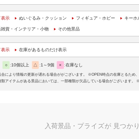
て表示
ぬいぐるみ・クッション
フィギュア・ホビー
キーホ
活雑貨・インテリア・小物
その他景品
て表示
在庫があるものだけ表示
○
10個以上
△
1～9個
×
在庫なし
具合により情報の更新が遅れる場合ががございます。
※OPEN時点の在庫とるため
種類アイテムがある景品においては、一部種類が欠品している場合がございます。