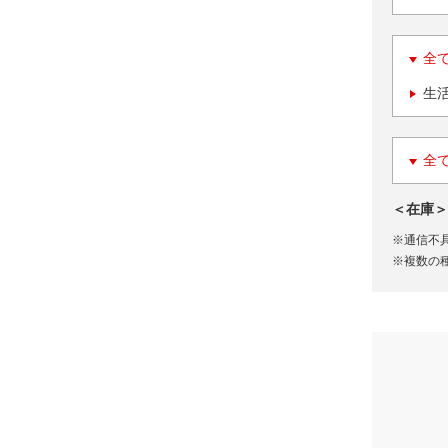
全
生
全
＜在庫＞
※通信不
※複数の