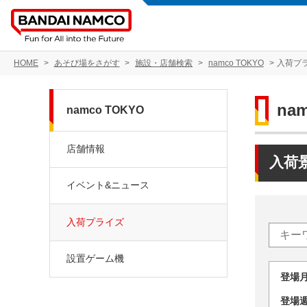
HOME
あそび場をさがす
施設・店舗検索
namco TOKYO
入荷プ
na
namco TOKYO
店舗情報
入荷
イベント&ニュース
入荷プライズ
設置ゲーム機
登場
登場