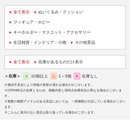
全て表示
ぬいぐるみ・クッション
フィギュア・ホビー
キーホルダー・マスコット・アクセサリー
生活雑貨・インテリア・小物
その他景品
全て表示
在庫があるものだけ表示
＜在庫＞
○
10個以上
△
1～9個
×
在庫なし
※通信不具合により情報の更新が遅れる場合ががございます。
※OPEN時点の在庫とるため、掲載内容と現時点在庫状況が異なる場合がございま
す。
※複数の種類アイテムがある景品においては、一部種類が欠品している場合がござい
ます。
※こちらに表示のない景品も取り扱っている場合がございます。