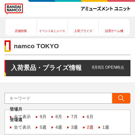
店舗情報
イベント&ニュース
入荷プライズ
設置ゲーム機
namco TOKYO
入荷景品・プライズ情報
8月8日 OPEN時点
登場月
全て表示
9月
8月
7月
6月
登場週
全て表示
5週
4週
3週
2週
1週