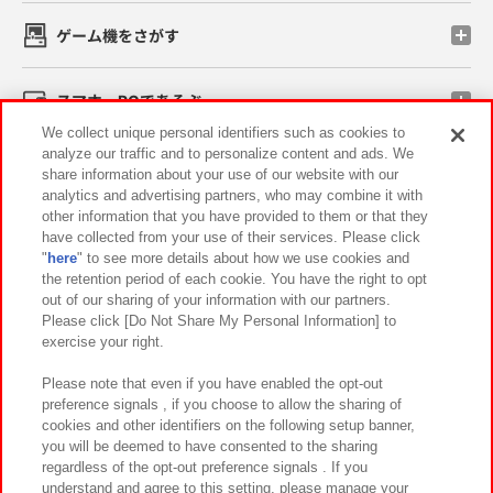
ゲーム機をさがす
スマホ・PCであそぶ
We collect unique personal identifiers such as cookies to
analyze our traffic and to personalize content and ads. We
イベント・キャンペーン
share information about your use of our website with our
analytics and advertising partners, who may combine it with
other information that you have provided to them or that they
have collected from your use of their services. Please click
"
here
" to see more details about how we use cookies and
関連会社
サステナビリティ
サイトポリシー
the retention period of each cookie. You have the right to opt
out of our sharing of your information with our partners.
プライバシーポリシー
ウェブアクセシビリティ方針と検証結果
Please click [Do Not Share My Personal Information] to
exercise your right.
お取引先さまとともに
食品のご提供について
カスタマーハラスメント対応方針
よくあるご質問・お問い合わせ
Please note that even if you have enabled the opt-out
preference signals , if you choose to allow the sharing of
cookies and other identifiers on the following setup banner,
you will be deemed to have consented to the sharing
regardless of the opt-out preference signals . If you
understand and agree to this setting, please manage your