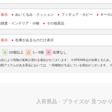
て表示
ぬいぐるみ・クッション
フィギュア・ホビー
キーホ
活雑貨・インテリア・小物
その他景品
て表示
在庫があるものだけ表示
○
10個以上
△
1～9個
×
在庫なし
具合により情報の更新が遅れる場合ががございます。
※OPEN時点の在庫とるため
種類アイテムがある景品においては、一部種類が欠品している場合がございます。