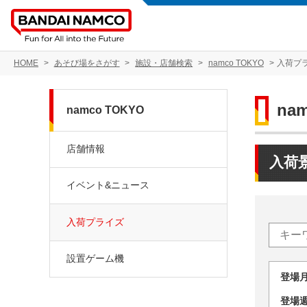
HOME
あそび場をさがす
施設・店舗検索
namco TOKYO
入荷プ
na
namco TOKYO
店舗情報
入荷
イベント&ニュース
入荷プライズ
設置ゲーム機
登場
登場