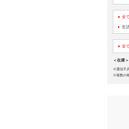
全
生
全
＜在庫＞
※通信不
※複数の