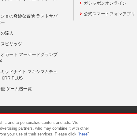
ガシャポンオンライン
公式スマートフォンアプリ
ョジョの奇妙な冒険 ラストサバ
バー
鼓の達人
りスピリッツ
リオカート アーケードグランプ
X
岸ミッドナイト マキシマムチュ
 6RR PLUS
の他 ゲーム機一覧
サイトポリシー
プライバシーポリシー
ウェブアクセシビリティ方
raffic and to personalize content and ads. We
advertising partners, who may combine it with other
rom your use of their services. Please click "
here
"
供について
カスタマーハラスメント対応方針
よくあるご質問・