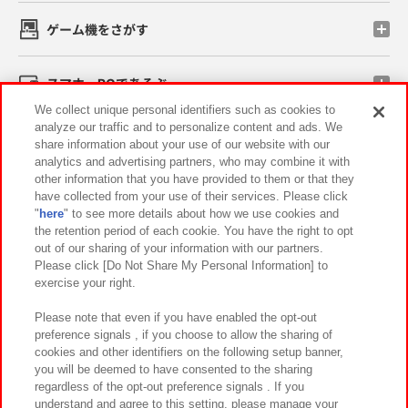
ゲーム機をさがす
スマホ・PCであそぶ
We collect unique personal identifiers such as cookies to
analyze our traffic and to personalize content and ads. We
イベント・キャンペーン
share information about your use of our website with our
analytics and advertising partners, who may combine it with
other information that you have provided to them or that they
have collected from your use of their services. Please click
"
here
" to see more details about how we use cookies and
関連会社
サステナビリティ
サイトポリシー
the retention period of each cookie. You have the right to opt
out of our sharing of your information with our partners.
プライバシーポリシー
ウェブアクセシビリティ方針と検証結果
Please click [Do Not Share My Personal Information] to
exercise your right.
お取引先さまとともに
食品のご提供について
カスタマーハラスメント対応方針
よくあるご質問・お問い合わせ
Please note that even if you have enabled the opt-out
preference signals , if you choose to allow the sharing of
cookies and other identifiers on the following setup banner,
you will be deemed to have consented to the sharing
regardless of the opt-out preference signals . If you
understand and agree to this setting, please manage your