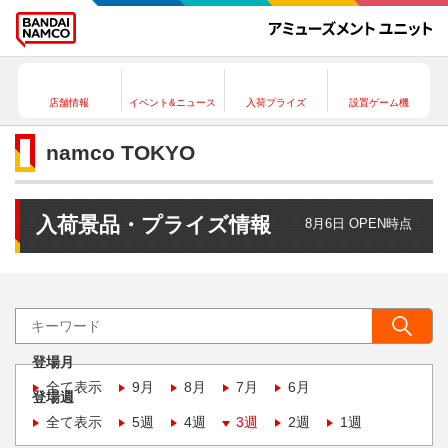
店舗情報
イベント&ニュース
入荷プライズ
設置ゲーム機
namco TOKYO
入荷景品・プライズ情報
8月6日 OPEN時点
登場月
全て表示
9月
8月
7月
6月
登場週
全て表示
5週
4週
3週
2週
1週