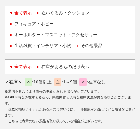
全て表示
ぬいぐるみ・クッション
フィギュア・ホビー
キーホルダー・マスコット・アクセサリー
生活雑貨・インテリア・小物
その他景品
全て表示
在庫があるものだけ表示
＜在庫＞
○
10個以上
△
1～9個
×
在庫なし
※通信不具合により情報の更新が遅れる場合ががございます。
※OPEN時点の在庫とるため、掲載内容と現時点在庫状況が異なる場合がございま
す。
※複数の種類アイテムがある景品においては、一部種類が欠品している場合がござい
ます。
※こちらに表示のない景品も取り扱っている場合がございます。