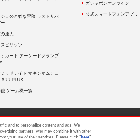
ガシャポンオンライン
公式スマートフォンアプリ
ョジョの奇妙な冒険 ラストサバ
バー
鼓の達人
りスピリッツ
リオカート アーケードグランプ
X
岸ミッドナイト マキシマムチュ
 6RR PLUS
の他 ゲーム機一覧
サイトポリシー
プライバシーポリシー
ウェブアクセシビリティ方
raffic and to personalize content and ads. We
advertising partners, who may combine it with other
rom your use of their services. Please click "
here
"
供について
カスタマーハラスメント対応方針
よくあるご質問・