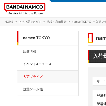
HOME
あそび場をさがす
施設・店舗検索
namco TOKYO
入荷プ
na
namco TOKYO
店舗情報
入荷
イベント&ニュース
入荷プライズ
設置ゲーム機
登場
登場