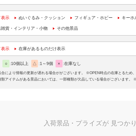
て表示
ぬいぐるみ・クッション
フィギュア・ホビー
キーホ
活雑貨・インテリア・小物
その他景品
て表示
在庫があるものだけ表示
○
10個以上
△
1～9個
×
在庫なし
具合により情報の更新が遅れる場合ががございます。
※OPEN時点の在庫とるため
種類アイテムがある景品においては、一部種類が欠品している場合がございます。