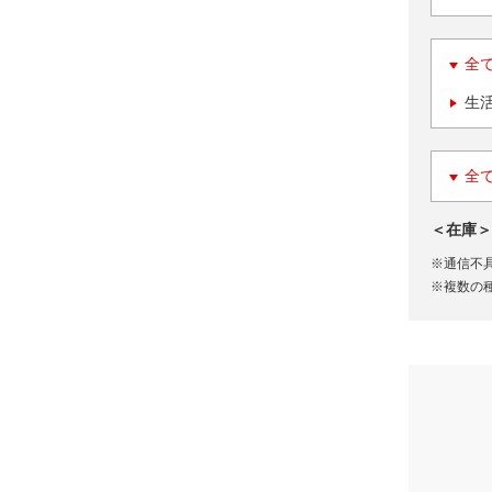
全
生
全
＜在庫＞
※通信不
※複数の