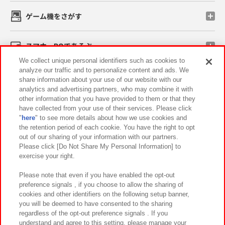
ゲーム機をさがす
スマホ・PCであそぶ
We collect unique personal identifiers such as cookies to
analyze our traffic and to personalize content and ads. We
イベント・キャンペーン
share information about your use of our website with our
analytics and advertising partners, who may combine it with
other information that you have provided to them or that they
have collected from your use of their services. Please click
"
here
" to see more details about how we use cookies and
関連会社
サステナビリティ
サイトポリシー
the retention period of each cookie. You have the right to opt
out of our sharing of your information with our partners.
プライバシーポリシー
ウェブアクセシビリティ方針と検証結果
Please click [Do Not Share My Personal Information] to
exercise your right.
お取引先さまとともに
食品のご提供について
カスタマーハラスメント対応方針
よくあるご質問・お問い合わせ
Please note that even if you have enabled the opt-out
preference signals , if you choose to allow the sharing of
cookies and other identifiers on the following setup banner,
you will be deemed to have consented to the sharing
regardless of the opt-out preference signals . If you
understand and agree to this setting, please manage your