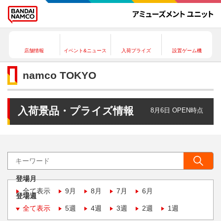
店舗情報
イベント&ニュース
入荷プライズ
設置ゲーム機
namco TOKYO
入荷景品・プライズ情報
8月6日 OPEN時点
登場月
全て表示
9月
8月
7月
6月
登場週
全て表示
5週
4週
3週
2週
1週