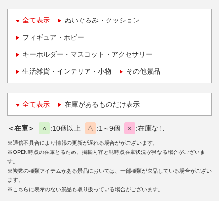
全て表示
ぬいぐるみ・クッション
フィギュア・ホビー
キーホルダー・マスコット・アクセサリー
生活雑貨・インテリア・小物
その他景品
全て表示
在庫があるものだけ表示
＜在庫＞
○
10個以上
△
1～9個
×
在庫なし
※通信不具合により情報の更新が遅れる場合ががございます。
※OPEN時点の在庫とるため、掲載内容と現時点在庫状況が異なる場合がございま
す。
※複数の種類アイテムがある景品においては、一部種類が欠品している場合がござい
ます。
※こちらに表示のない景品も取り扱っている場合がございます。