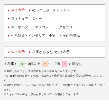
全て表示
ぬいぐるみ・クッション
フィギュア・ホビー
キーホルダー・マスコット・アクセサリー
生活雑貨・インテリア・小物
その他景品
全て表示
在庫があるものだけ表示
＜在庫＞
○
10個以上
△
1～9個
×
在庫なし
※通信不具合により情報の更新が遅れる場合ががございます。
※OPEN時点の在庫とるため、掲載内容と現時点在庫状況が異なる場合がございま
す。
※複数の種類アイテムがある景品においては、一部種類が欠品している場合がござい
ます。
※こちらに表示のない景品も取り扱っている場合がございます。