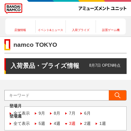
店舗情報
イベント&ニュース
入荷プライズ
設置ゲーム機
namco TOKYO
入荷景品・プライズ情報
8月7日 OPEN時点
登場月
全て表示
9月
8月
7月
6月
登場週
全て表示
5週
4週
3週
2週
1週