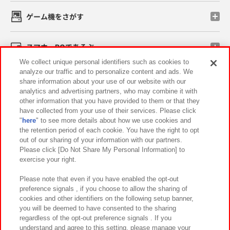
ゲーム機をさがす
スマホ・PCであそぶ
We collect unique personal identifiers such as cookies to
analyze our traffic and to personalize content and ads. We
イベント・キャンペーン
share information about your use of our website with our
analytics and advertising partners, who may combine it with
other information that you have provided to them or that they
have collected from your use of their services. Please click
"
here
" to see more details about how we use cookies and
関連会社
サステナビリティ
サイトポリシー
the retention period of each cookie. You have the right to opt
out of our sharing of your information with our partners.
プライバシーポリシー
ウェブアクセシビリティ方針と検証結果
Please click [Do Not Share My Personal Information] to
exercise your right.
お取引先さまとともに
食品のご提供について
カスタマーハラスメント対応方針
よくあるご質問・お問い合わせ
Please note that even if you have enabled the opt-out
preference signals , if you choose to allow the sharing of
cookies and other identifiers on the following setup banner,
you will be deemed to have consented to the sharing
regardless of the opt-out preference signals . If you
understand and agree to this setting, please manage your