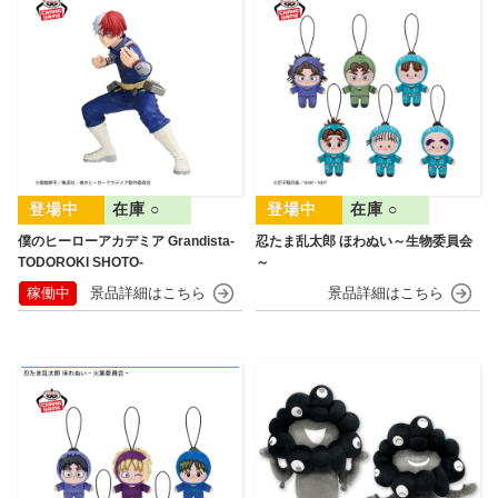
在庫 ○
在庫 ○
僕のヒーローアカデミア Grandista-
忍たま乱太郎 ほわぬい～生物委員会
TODOROKI SHOTO-
～
稼働中