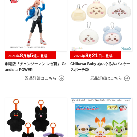
8
5
8
21
2026年
月第
週～登場
2026年
月
日～登場
劇場版『チェンソーマン レゼ篇』 Gr
Chiikawa Baby ぬいぐるみパスケー
andista-POWER-
スポーチ②