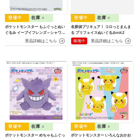
在庫 ○
在庫 ○
ポケットモンスター もふぐっとぬい
名探偵プリキュア！ コロっとまんま
ぐるみ イーブイフレンズ～シャワー
る プリフェイスぬいぐるみvol.2
ズ・グレイシア～おひるねver.
稼働中
在庫 ○
在庫 ○
ポケットモンスター めちゃもふぐっ
ポケットモンスター いろんなおかお