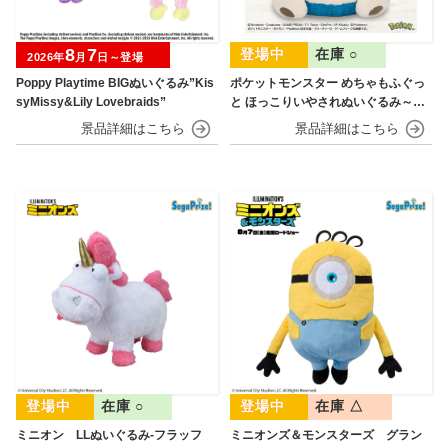
8
7
在庫 ○
2026年
月
日～登場
Poppy Playtime BIGぬいぐるみ”Kis
ポケットモンスター めちゃもふぐっ
syMissy&Lily Lovebraids”
と ほっこりいやされぬいぐるみ～カ
ビゴン～
在庫 ○
在庫 △
ミニオン LLぬいぐるみ‐フラッフ
ミニオンズ＆モンスターズ グラン