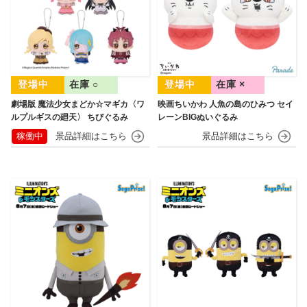
在庫 ○
在庫 ×
劇場版 魔法少女まどか☆マギカ〈ワ
映画ちいかわ 人魚の島のひみつ セイ
ルプルギスの廻天〉 ちびぐるみ
レーンBIGぬいぐるみ
稼働中