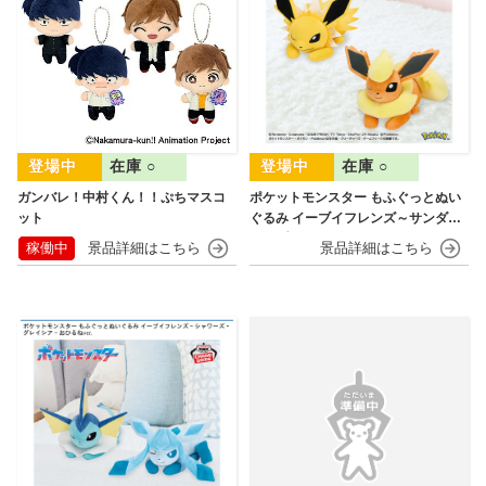
在庫 ○
在庫 ○
ガンバレ！中村くん！！ぷちマスコ
ポケットモンスター もふぐっとぬい
ット
ぐるみ イーブイフレンズ～サンダー
ス・ブースター～おひるねver.
稼働中