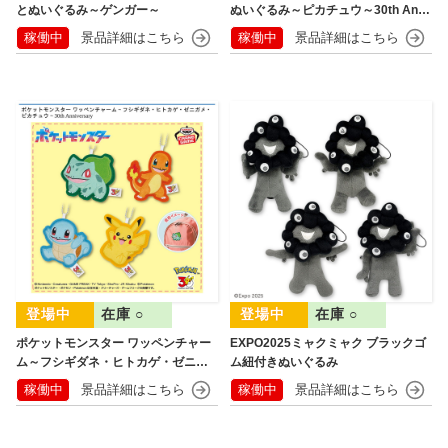
とぬいぐるみ～ゲンガー～
ぬいぐるみ～ピカチュウ～30th Anni
versary
稼働中
稼働中
在庫 ○
在庫 ○
ポケットモンスター ワッペンチャー
EXPO2025ミャクミャク ブラックゴ
ム～フシギダネ・ヒトカゲ・ゼニガ
ム紐付きぬいぐるみ
メ・ピカチュウ～30th Anniversary
稼働中
稼働中