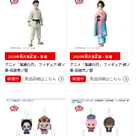
8
2
8
2
2026年
月第
週～登場
2026年
月第
週～登場
アニメ「鬼滅の刃」 フィギュア-絆ノ
アニメ「鬼滅の刃」 フィギュア-絆ノ
装-伍拾壱ノ型
装-伍拾弐ノ型
稼働中
稼働中