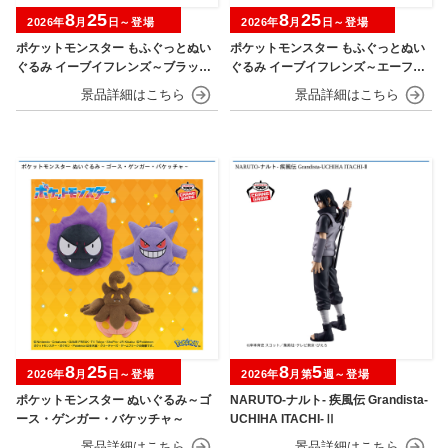
8
25
8
25
2026年
月
日～登場
2026年
月
日～登場
ポケットモンスター もふぐっとぬい
ポケットモンスター もふぐっとぬい
ぐるみ イーブイフレンズ～ブラッキ
ぐるみ イーブイフレンズ～エーフ
ー・リーフィア～おひるねver.
ィ・ニンフィア～おひるねver.
8
25
8
5
2026年
月
日～登場
2026年
月第
週～登場
ポケットモンスター ぬいぐるみ～ゴ
NARUTO-ナルト- 疾風伝 Grandista-
ース・ゲンガー・バケッチャ～
UCHIHA ITACHI-Ⅱ