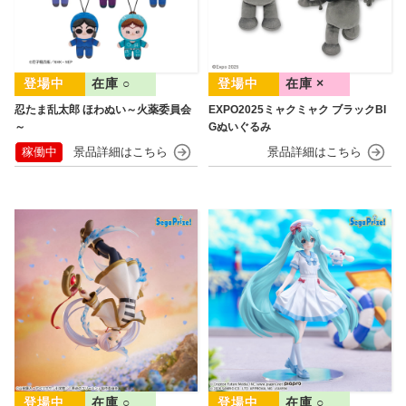
在庫 ○
在庫 ×
忍たま乱太郎 ほわぬい～火薬委員会
EXPO2025ミャクミャク ブラックBI
～
Gぬいぐるみ
稼働中
在庫 ○
在庫 ○