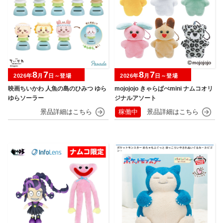
8
7
8
7
2026年
月
日～登場
2026年
月
日～登場
映画ちいかわ 人魚の島のひみつ ゆら
mojojojo きゃらぱぺmini ナムコオリ
ゆらソーラー
ジナルアソート
稼働中