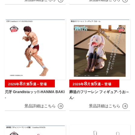
8
5
8
5
2026年
月第
週～登場
2026年
月第
週～登場
刃牙 Grandistaッッ!!-HANMA BAKI
葬送のフリーレン フィギュア-うお～
-
ん-