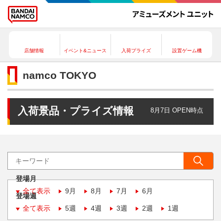
店舗情報
イベント&ニュース
入荷プライズ
設置ゲーム機
namco TOKYO
入荷景品・プライズ情報
8月7日 OPEN時点
登場月
全て表示
9月
8月
7月
6月
登場週
全て表示
5週
4週
3週
2週
1週