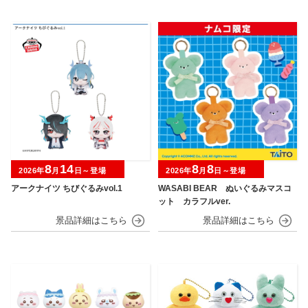
8
14
8
8
2026年
月
日～登場
2026年
月
日～登場
アークナイツ ちびぐるみvol.1
WASABI BEAR ぬいぐるみマスコ
ット カラフルver.