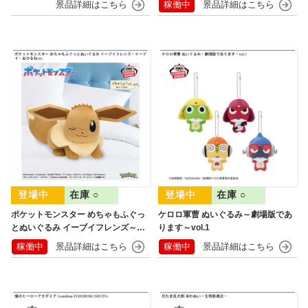
稼働中
在庫 ○
在庫 ○
ポケットモンスター めちゃもふぐっ
ケロロ軍曹 ぬいぐるみ～劇場版であ
とぬいぐるみ イーブイフレンズ～イ
ります～vol.1
ーブイ～おひるねver.
稼働中
稼働中