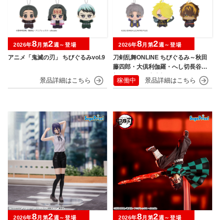
8
2
8
2
2026年
月第
週～登場
2026年
月第
週～登場
アニメ「鬼滅の刃」 ちびぐるみvol.9
刀剣乱舞ONLINE ちびぐるみ～秋田
藤四郎・大倶利伽羅・へし切長谷
部・獅子王・火車切～
稼働中
8
2
8
2
2026年
月第
週～登場
2026年
月第
週～登場