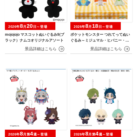
8
20
8
18
2026年
月
日～登場
2026年
月
日～登場
mojojojo マスコットぬいぐるみ9(ブ
ポケットモンスター つれてってぬい
ラック）ナムコオリジナルアソート
ぐるみ～ミジュマル・ヒバニー・ニ
ャオハ～
8
4
8
4
2026年
月第
週～登場
2026年
月第
週～登場