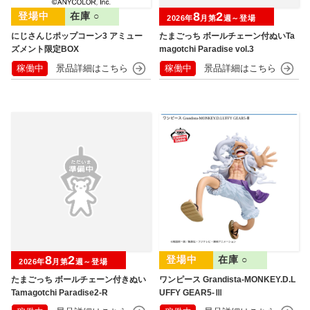
8
2
在庫 ○
2026年
月第
週～登場
にじさんじポップコーン3 アミュー
たまごっち ボールチェーン付ぬいTa
ズメント限定BOX
magotchi Paradise vol.3
稼働中
稼働中
8
2
在庫 ○
2026年
月第
週～登場
たまごっち ボールチェーン付きぬい
ワンピース Grandista-MONKEY.D.L
Tamagotchi Paradise2-R
UFFY GEAR5-Ⅲ