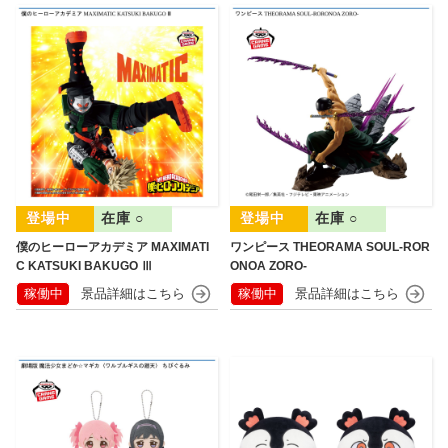
在庫 ○
在庫 ○
僕のヒーローアカデミア MAXIMATI
ワンピース THEORAMA SOUL-ROR
C KATSUKI BAKUGO Ⅲ
ONOA ZORO-
稼働中
稼働中