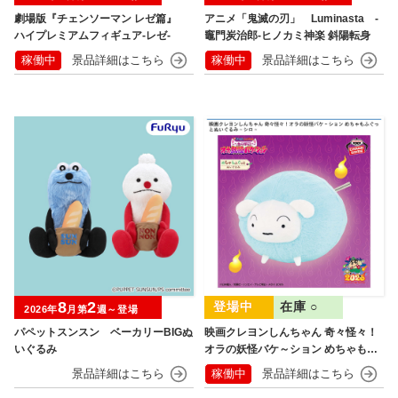
劇場版『チェンソーマン レゼ篇』
アニメ「鬼滅の刃」 Luminasta ‐
ハイプレミアムフィギュア‐レゼ‐
竈門炭治郎‐ヒノカミ神楽 斜陽転身
稼働中
稼働中
8
2
在庫 ○
2026年
月第
週～登場
パペットスンスン ベーカリーBIGぬ
映画クレヨンしんちゃん 奇々怪々！
いぐるみ
オラの妖怪バケ～ション めちゃもふ
ぐっとぬいぐるみ シロ
稼働中