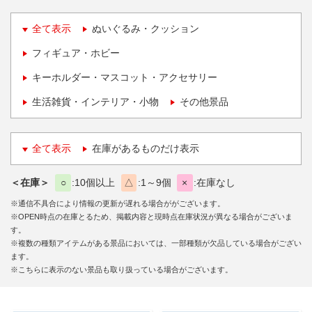
全て表示
ぬいぐるみ・クッション
フィギュア・ホビー
キーホルダー・マスコット・アクセサリー
生活雑貨・インテリア・小物
その他景品
全て表示
在庫があるものだけ表示
＜在庫＞
○
10個以上
△
1～9個
×
在庫なし
※通信不具合により情報の更新が遅れる場合ががございます。
※OPEN時点の在庫とるため、掲載内容と現時点在庫状況が異なる場合がございま
す。
※複数の種類アイテムがある景品においては、一部種類が欠品している場合がござい
ます。
※こちらに表示のない景品も取り扱っている場合がございます。