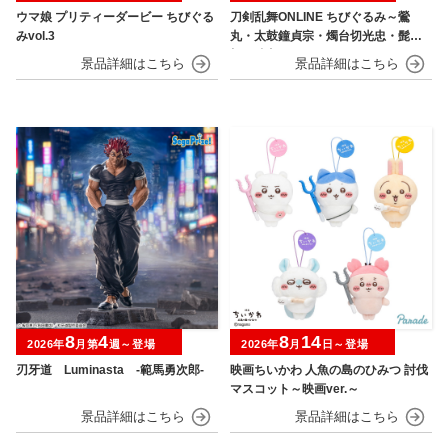
ウマ娘 プリティーダービー ちびぐる
刀剣乱舞ONLINE ちびぐるみ～鶯
みvol.3
丸・太鼓鐘貞宗・燭台切光忠・髭
切・膝丸～
8
4
8
14
2026年
月第
週～登場
2026年
月
日～登場
刃牙道 Luminasta ‐範馬勇次郎‐
映画ちいかわ 人魚の島のひみつ 討伐
マスコット～映画ver.～