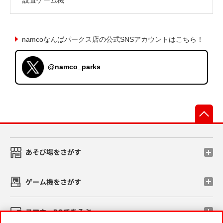
namcoなんばパークス店の公式SNSアカウントはこちら！
@namco_parks
先
あそび場をさがす
ゲーム機をさがす
スマホ・PCであそぶ