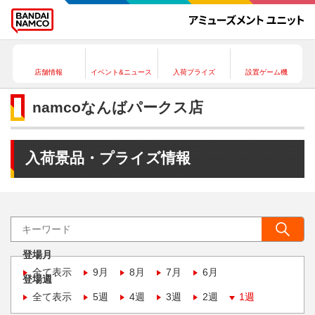
店舗情報
イベント&ニュース
入荷プライズ
設置ゲーム機
namcoなんばパークス店
入荷景品・プライズ情報
登場月
全て表示
9月
8月
7月
6月
登場週
全て表示
5週
4週
3週
2週
1週