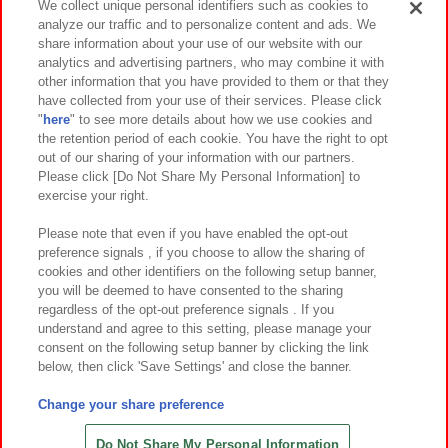
We collect unique personal identifiers such as cookies to
analyze our traffic and to personalize content and ads. We
イベント・キャンペーン
share information about your use of our website with our
analytics and advertising partners, who may combine it with
other information that you have provided to them or that they
have collected from your use of their services. Please click
"
here
" to see more details about how we use cookies and
関連会社
サステナビリティ
サイトポリシー
the retention period of each cookie. You have the right to opt
out of our sharing of your information with our partners.
プライバシーポリシー
ウェブアクセシビリティ方針と検証結果
Please click [Do Not Share My Personal Information] to
exercise your right.
お取引先さまとともに
食品のご提供について
カスタマーハラスメント対応方針
よくあるご質問・お問い合わせ
Please note that even if you have enabled the opt-out
preference signals , if you choose to allow the sharing of
cookies and other identifiers on the following setup banner,
you will be deemed to have consented to the sharing
regardless of the opt-out preference signals . If you
understand and agree to this setting, please manage your
consent on the following setup banner by clicking the link
below, then click 'Save Settings' and close the banner.
©Bandai Namco Amusement Inc.
©Bandai Namco Amusement Lab Inc.
Change your share preference
©Bandai Namco Experience Inc.
©HANAYASHIKI Co., Ltd. All Rights Reserved.
Do Not Share My Personal Information