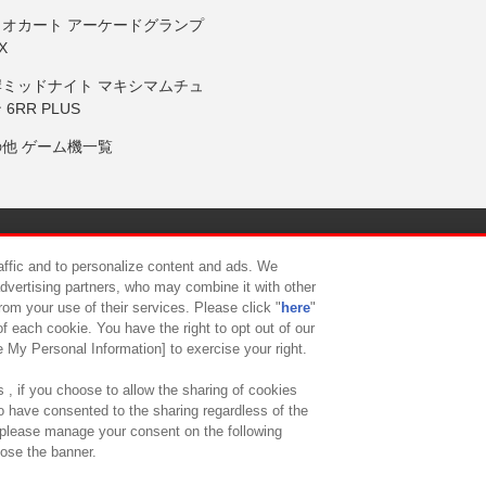
リオカート アーケードグランプ
X
岸ミッドナイト マキシマムチュ
 6RR PLUS
の他 ゲーム機一覧
サイトポリシー
プライバシーポリシー
ウェブアクセシビリティ方
raffic and to personalize content and ads. We
advertising partners, who may combine it with other
rom your use of their services. Please click "
here
"
供について
カスタマーハラスメント対応方針
よくあるご質問・
f each cookie. You have the right to opt out of our
e My Personal Information] to exercise your right.
 , if you choose to allow the sharing of cookies
to have consented to the sharing regardless of the
, please manage your consent on the following
lose the banner.
ndai Namco Amusement Lab Inc.
©Bandai Namco Experience Inc.
©HANAY