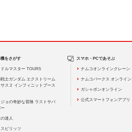
ム機をさがす
スマホ・PCであそぶ
ドルマスター TOURS
ナムコオンラインクレーン
動戦士ガンダム エクストリーム
ナムコパークス オンライ
ーサス２ インフィニットブース
ガシャポンオンライン
公式スマートフォンアプリ
ョジョの奇妙な冒険 ラストサバ
バー
鼓の達人
りスピリッツ