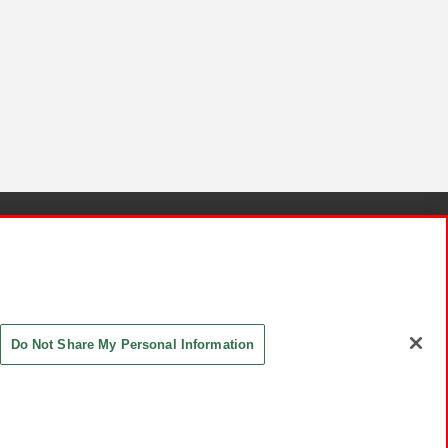
針と検証結果
お取引先さまとともに
お問い合わせ
Do Not Share My Personal Information
ASHIKI Co., Ltd. All Rights Reserved.