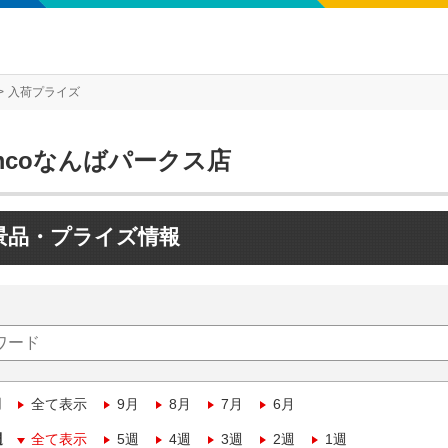
入荷プライズ
mcoなんばパークス店
景品・プライズ情報
月
全て表示
9月
8月
7月
6月
週
全て表示
5週
4週
3週
2週
1週