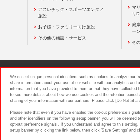
マ
アスレチック・スポーツエンタメ
リD
施設
湾
お子様・ファミリー向け施設
ーン
その他の施設・サービス
そ
関連会社
サステナビリティ
We collect unique personal identifiers such as cookies to analyze our t
share information about your use of our website with our analytics and 
information that you have provided to them or that they have collected f
食品のご提
to see more details about how we use cookies and the retention period o
sharing of your information with our partners. Please click [Do Not Shar
Please note that even if you have enabled the opt-out preference signals
and other identifiers on the following setup banner, you will be deemed 
opt-out preference signals . If you understand and agree to this setting
setup banner by clicking the link below, then click 'Save Settings' and c
©Bandai Namco Amusement Inc.
©Ba