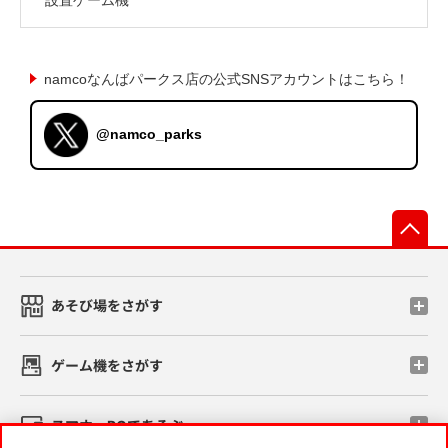
namcoなんばパークス店の公式SNSアカウントはこちら！
@namco_parks
先
あそび場をさがす
ゲーム機をさがす
スマホ・PCであそぶ