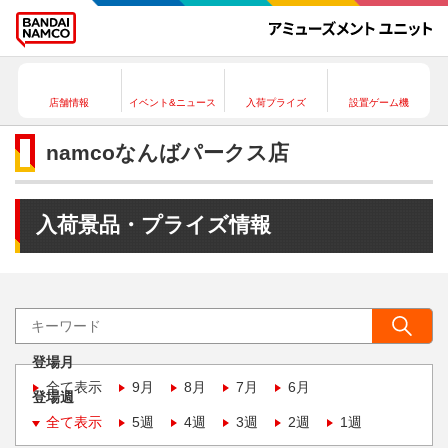
店舗情報
イベント&ニュース
入荷プライズ
設置ゲーム機
namcoなんばパークス店
入荷景品・プライズ情報
登場月
全て表示
9月
8月
7月
6月
登場週
全て表示
5週
4週
3週
2週
1週