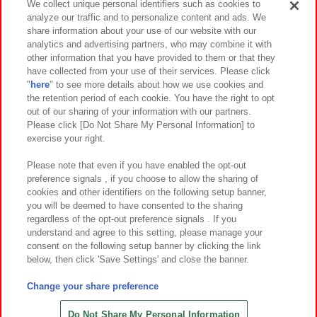
We collect unique personal identifiers such as cookies to
analyze our traffic and to personalize content and ads. We
イベント・キャンペーン
share information about your use of our website with our
analytics and advertising partners, who may combine it with
other information that you have provided to them or that they
have collected from your use of their services. Please click
"
here
" to see more details about how we use cookies and
関連会社
サステナビリティ
サイトポリシー
the retention period of each cookie. You have the right to opt
out of our sharing of your information with our partners.
プライバシーポリシー
ウェブアクセシビリティ方針と検証結果
Please click [Do Not Share My Personal Information] to
exercise your right.
お取引先さまとともに
食品のご提供について
カスタマーハラスメント対応方針
よくあるご質問・お問い合わせ
Please note that even if you have enabled the opt-out
preference signals , if you choose to allow the sharing of
cookies and other identifiers on the following setup banner,
you will be deemed to have consented to the sharing
regardless of the opt-out preference signals . If you
understand and agree to this setting, please manage your
consent on the following setup banner by clicking the link
below, then click 'Save Settings' and close the banner.
©Bandai Namco Amusement Inc.
©Bandai Namco Amusement Lab Inc.
Change your share preference
©Bandai Namco Experience Inc.
©HANAYASHIKI Co., Ltd. All Rights Reserved.
Do Not Share My Personal Information