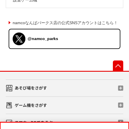
namcoなんばパークス店の公式SNSアカウントはこちら！
@namco_parks
先
あそび場をさがす
ゲーム機をさがす
スマホ・PCであそぶ