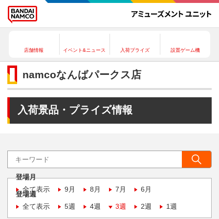
店舗情報
イベント&ニュース
入荷プライズ
設置ゲーム機
namcoなんばパークス店
入荷景品・プライズ情報
登場月
全て表示
9月
8月
7月
6月
登場週
全て表示
5週
4週
3週
2週
1週