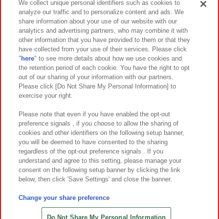
We collect unique personal identifiers such as cookies to
analyze our traffic and to personalize content and ads. We
イベント・キャンペーン
share information about your use of our website with our
analytics and advertising partners, who may combine it with
other information that you have provided to them or that they
have collected from your use of their services. Please click
"
here
" to see more details about how we use cookies and
関連会社
サステナビリティ
サイトポリシー
the retention period of each cookie. You have the right to opt
out of our sharing of your information with our partners.
プライバシーポリシー
ウェブアクセシビリティ方針と検証結果
Please click [Do Not Share My Personal Information] to
exercise your right.
お取引先さまとともに
食品のご提供について
カスタマーハラスメント対応方針
よくあるご質問・お問い合わせ
Please note that even if you have enabled the opt-out
preference signals , if you choose to allow the sharing of
cookies and other identifiers on the following setup banner,
you will be deemed to have consented to the sharing
regardless of the opt-out preference signals . If you
understand and agree to this setting, please manage your
consent on the following setup banner by clicking the link
below, then click 'Save Settings' and close the banner.
©Bandai Namco Amusement Inc.
©Bandai Namco Amusement Lab Inc.
Change your share preference
©Bandai Namco Experience Inc.
©HANAYASHIKI Co., Ltd. All Rights Reserved.
Do Not Share My Personal Information