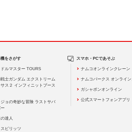
ム機をさがす
スマホ・PCであそぶ
ドルマスター TOURS
ナムコオンラインクレーン
動戦士ガンダム エクストリーム
ナムコパークス オンライ
ーサス２ インフィニットブース
ガシャポンオンライン
公式スマートフォンアプリ
ョジョの奇妙な冒険 ラストサバ
バー
鼓の達人
りスピリッツ