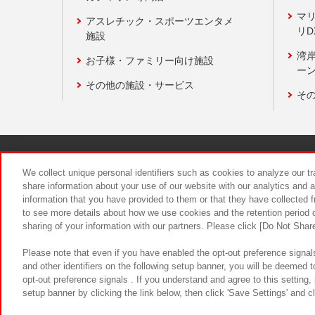
マ
アスレチック・スポーツエンタメ
リD
施設
湾
お子様・ファミリー向け施設
ーン
その他の施設・サービス
そ
関連会社
サステナビリティ
We collect unique personal identifiers such as cookies to analyze our t
share information about your use of our website with our analytics and 
information that you have provided to them or that they have collected f
食品のご提
to see more details about how we use cookies and the retention period o
sharing of your information with our partners. Please click [Do Not Shar
Please note that even if you have enabled the opt-out preference signals
and other identifiers on the following setup banner, you will be deemed 
opt-out preference signals . If you understand and agree to this setting
setup banner by clicking the link below, then click 'Save Settings' and c
©Bandai Namco Amusement Inc.
©Ba