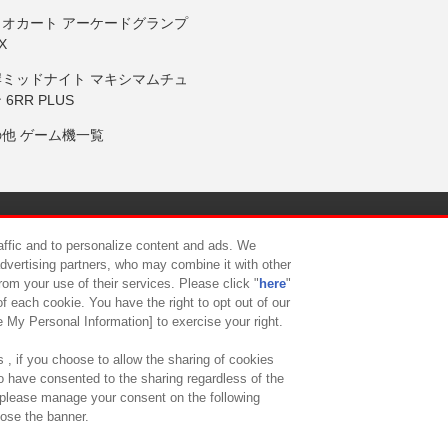
リオカート アーケードグランプ
X
岸ミッドナイト マキシマムチュ
 6RR PLUS
の他 ゲーム機一覧
サイトポリシー
プライバシーポリシー
ウェブアクセシビリティ方
raffic and to personalize content and ads. We
advertising partners, who may combine it with other
rom your use of their services. Please click "
here
"
供について
カスタマーハラスメント対応方針
よくあるご質問・
f each cookie. You have the right to opt out of our
e My Personal Information] to exercise your right.
 , if you choose to allow the sharing of cookies
to have consented to the sharing regardless of the
, please manage your consent on the following
lose the banner.
ndai Namco Amusement Lab Inc.
©Bandai Namco Experience Inc.
©HANAY