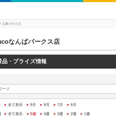
入荷プライズ
mcoなんばパークス店
景品・プライズ情報
月
全て表示
9月
8月
7月
6月
週
全て表示
5週
4週
3週
2週
1週