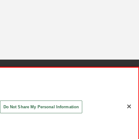
針と検証結果
お取引先さまとともに
お問い合わせ
Do Not Share My Personal Information
ASHIKI Co., Ltd. All Rights Reserved.