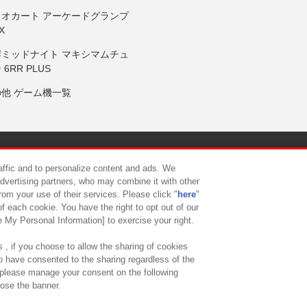
リオカート アーケードグランプ
X
岸ミッドナイト マキシマムチュ
 6RR PLUS
の他 ゲーム機一覧
サイトポリシー
プライバシーポリシー
ウェブアクセシビリティ方
raffic and to personalize content and ads. We
advertising partners, who may combine it with other
rom your use of their services. Please click "
here
"
供について
カスタマーハラスメント対応方針
よくあるご質問・
f each cookie. You have the right to opt out of our
e My Personal Information] to exercise your right.
 , if you choose to allow the sharing of cookies
to have consented to the sharing regardless of the
, please manage your consent on the following
lose the banner.
ndai Namco Amusement Lab Inc.
©Bandai Namco Experience Inc.
©HANAY