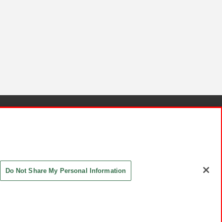
針と検証結果
お取引先さまとともに
お問い合わせ
Do Not Share My Personal Information
ASHIKI Co., Ltd. All Rights Reserved.