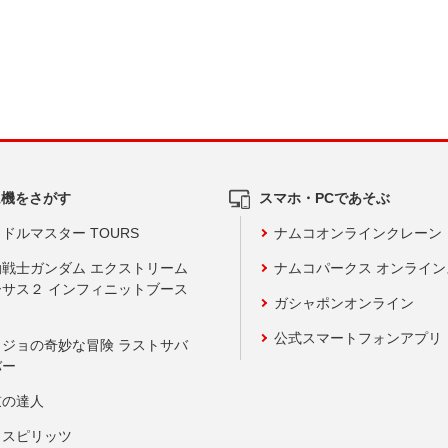
ム機をさがす
スマホ・PCであそぶ
ドルマスター TOURS
ナムコオンラインクレーン
動戦士ガンダム エクストリーム
ナムコパークス オンライ
ーサス２ インフィニットブース
ガシャポンオンライン
公式スマートフォンアプリ
ョジョの奇妙な冒険 ラストサバ
バー
鼓の達人
りスピリッツ