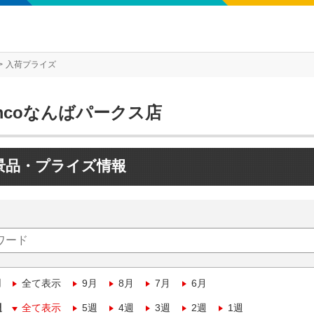
入荷プライズ
mcoなんばパークス店
景品・プライズ情報
月
全て表示
9月
8月
7月
6月
週
全て表示
5週
4週
3週
2週
1週