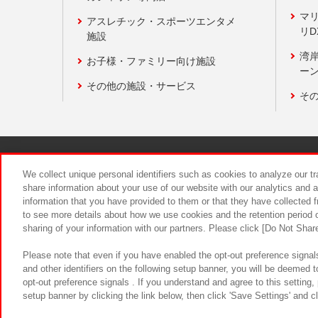
マ
アスレチック・スポーツエンタメ
リD
施設
湾
お子様・ファミリー向け施設
ーン
その他の施設・サービス
そ
関連会社
サステナビリティ
We collect unique personal identifiers such as cookies to analyze our t
share information about your use of our website with our analytics and 
information that you have provided to them or that they have collected f
食品のご提
to see more details about how we use cookies and the retention period o
sharing of your information with our partners. Please click [Do Not Shar
Please note that even if you have enabled the opt-out preference signals
and other identifiers on the following setup banner, you will be deemed 
opt-out preference signals . If you understand and agree to this setting
setup banner by clicking the link below, then click 'Save Settings' and c
©Bandai Namco Amusement Inc.
©Ba