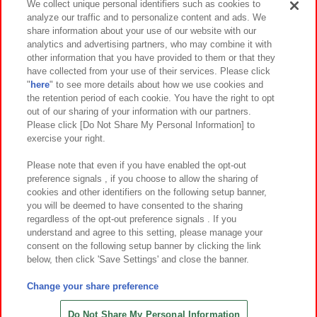
We collect unique personal identifiers such as cookies to
analyze our traffic and to personalize content and ads. We
イベント・キャンペーン
share information about your use of our website with our
analytics and advertising partners, who may combine it with
other information that you have provided to them or that they
have collected from your use of their services. Please click
"
here
" to see more details about how we use cookies and
関連会社
サステナビリティ
サイトポリシー
the retention period of each cookie. You have the right to opt
out of our sharing of your information with our partners.
プライバシーポリシー
ウェブアクセシビリティ方針と検証結果
Please click [Do Not Share My Personal Information] to
exercise your right.
お取引先さまとともに
食品のご提供について
カスタマーハラスメント対応方針
よくあるご質問・お問い合わせ
Please note that even if you have enabled the opt-out
preference signals , if you choose to allow the sharing of
cookies and other identifiers on the following setup banner,
you will be deemed to have consented to the sharing
regardless of the opt-out preference signals . If you
understand and agree to this setting, please manage your
consent on the following setup banner by clicking the link
below, then click 'Save Settings' and close the banner.
©Bandai Namco Amusement Inc.
©Bandai Namco Amusement Lab Inc.
Change your share preference
©Bandai Namco Experience Inc.
©HANAYASHIKI Co., Ltd. All Rights Reserved.
Do Not Share My Personal Information