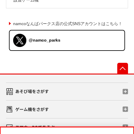
namcoなんばパークス店の公式SNSアカウントはこちら！
@namco_parks
先
あそび場をさがす
ゲーム機をさがす
スマホ・PCであそぶ