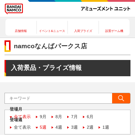
店舗情報
イベント&ニュース
入荷プライズ
設置ゲーム機
namcoなんばパークス店
入荷景品・プライズ情報
登場月
全て表示
9月
8月
7月
6月
登場週
全て表示
5週
4週
3週
2週
1週