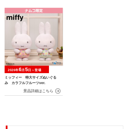
6
5
2026年
月
日～登場
ミッフィー 特大サイズぬいぐる
み カラフルフルーツver.