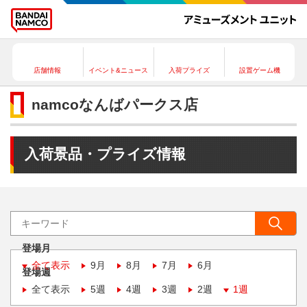
店舗情報
イベント&ニュース
入荷プライズ
設置ゲーム機
namcoなんばパークス店
入荷景品・プライズ情報
登場月
全て表示
9月
8月
7月
6月
登場週
全て表示
5週
4週
3週
2週
1週