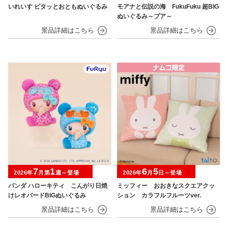
いれいす ピタッとおともぬいぐるみ
モアナと伝説の海 FukuFuku 超BIG
ぬいぐるみ～プア～
7
1
6
5
2026年
月第
週～登場
2026年
月
日～登場
パンダ ハローキティ こんがり日焼
ミッフィー おおきなスクエアクッ
けレオパードBIGぬいぐるみ
ション カラフルフルーツver.