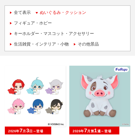
全て表示
ぬいぐるみ・クッション
フィギュア・ホビー
キーホルダー・マスコット・アクセサリー
生活雑貨・インテリア・小物
その他景品
7
3
7
1
2026年
月
日～登場
2026年
月第
週～登場