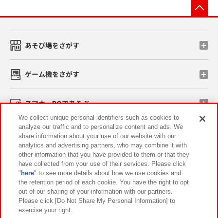
先
あそび場をさがす
ゲーム機をさがす
スマホ・PCであそぶ
We collect unique personal identifiers such as cookies to
analyze our traffic and to personalize content and ads. We
イベント・キャンペーン
share information about your use of our website with our
analytics and advertising partners, who may combine it with
other information that you have provided to them or that they
have collected from your use of their services. Please click
"
here
" to see more details about how we use cookies and
関連会社
サステナビリティ
サイトポリシー
the retention period of each cookie. You have the right to opt
out of our sharing of your information with our partners.
プライバシーポリシー
ウェブアクセシビリティ方針と検証結果
Please click [Do Not Share My Personal Information] to
exercise your right.
お取引先さまとともに
食品のご提供について