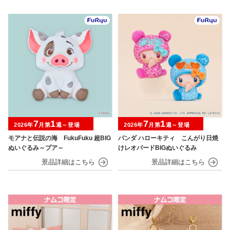
7
1
7
1
2026年
月第
週～登場
2026年
月第
週～登場
モアナと伝説の海 FukuFuku 超BIG
パンダ ハローキティ こんがり日焼
ぬいぐるみ～プア～
けレオパードBIGぬいぐるみ