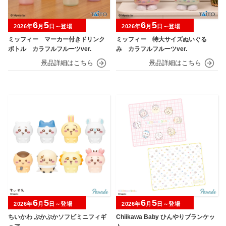
6
5
6
5
2026年
月
日～登場
2026年
月
日～登場
ミッフィー マーカー付きドリンク
ミッフィー 特大サイズぬいぐる
ボトル カラフルフルーツver.
み カラフルフルーツver.
6
5
6
5
2026年
月
日～登場
2026年
月
日～登場
ちいかわ ぷかぷかソフビミニフィギ
Chiikawa Baby ひんやりブランケッ