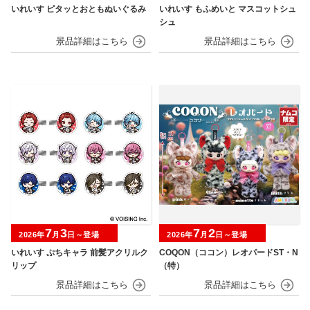
いれいす ピタッとおともぬいぐるみ
いれいす もふめいと マスコットシュ
シュ
7
3
7
2
2026年
月
日～登場
2026年
月
日～登場
いれいす ぷちキャラ 前髪アクリルク
COQON（ココン）レオパードST・N
リップ
（特）