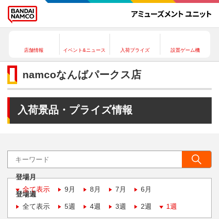
店舗情報
イベント&ニュース
入荷プライズ
設置ゲーム機
namcoなんばパークス店
入荷景品・プライズ情報
登場月
全て表示
9月
8月
7月
6月
登場週
全て表示
5週
4週
3週
2週
1週