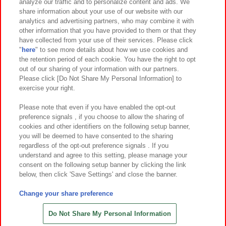
analyze our traffic and to personalize content and ads. We
イベント・キャンペーン
share information about your use of our website with our
analytics and advertising partners, who may combine it with
other information that you have provided to them or that they
have collected from your use of their services. Please click
"
here
" to see more details about how we use cookies and
関連会社
サステナビリティ
サイトポリシー
the retention period of each cookie. You have the right to opt
out of our sharing of your information with our partners.
プライバシーポリシー
ウェブアクセシビリティ方針と検証結果
Please click [Do Not Share My Personal Information] to
exercise your right.
お取引先さまとともに
食品のご提供について
カスタマーハラスメント対応方針
よくあるご質問・お問い合わせ
Please note that even if you have enabled the opt-out
preference signals , if you choose to allow the sharing of
cookies and other identifiers on the following setup banner,
you will be deemed to have consented to the sharing
regardless of the opt-out preference signals . If you
understand and agree to this setting, please manage your
consent on the following setup banner by clicking the link
below, then click 'Save Settings' and close the banner.
©Bandai Namco Amusement Inc.
©Bandai Namco Amusement Lab Inc.
Change your share preference
©Bandai Namco Experience Inc.
©HANAYASHIKI Co., Ltd. All Rights Reserved.
Do Not Share My Personal Information