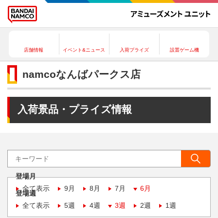
店舗情報
イベント&ニュース
入荷プライズ
設置ゲーム機
namcoなんばパークス店
入荷景品・プライズ情報
登場月
全て表示
9月
8月
7月
6月
登場週
全て表示
5週
4週
3週
2週
1週