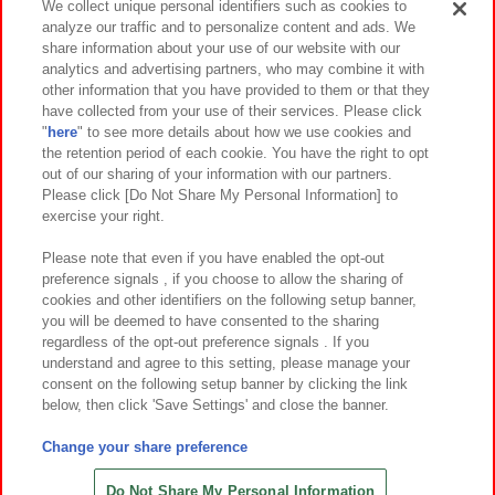
We collect unique personal identifiers such as cookies to
analyze our traffic and to personalize content and ads. We
イベント・キャンペーン
share information about your use of our website with our
analytics and advertising partners, who may combine it with
other information that you have provided to them or that they
have collected from your use of their services. Please click
"
here
" to see more details about how we use cookies and
関連会社
サステナビリティ
サイトポリシー
the retention period of each cookie. You have the right to opt
out of our sharing of your information with our partners.
プライバシーポリシー
ウェブアクセシビリティ方針と検証結果
Please click [Do Not Share My Personal Information] to
exercise your right.
お取引先さまとともに
食品のご提供について
カスタマーハラスメント対応方針
よくあるご質問・お問い合わせ
Please note that even if you have enabled the opt-out
preference signals , if you choose to allow the sharing of
cookies and other identifiers on the following setup banner,
you will be deemed to have consented to the sharing
regardless of the opt-out preference signals . If you
understand and agree to this setting, please manage your
consent on the following setup banner by clicking the link
below, then click 'Save Settings' and close the banner.
©Bandai Namco Amusement Inc.
©Bandai Namco Amusement Lab Inc.
Change your share preference
©Bandai Namco Experience Inc.
©HANAYASHIKI Co., Ltd. All Rights Reserved.
Do Not Share My Personal Information