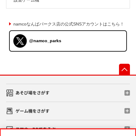
namcoなんばパークス店の公式SNSアカウントはこちら！
@namco_parks
先
あそび場をさがす
ゲーム機をさがす
スマホ・PCであそぶ