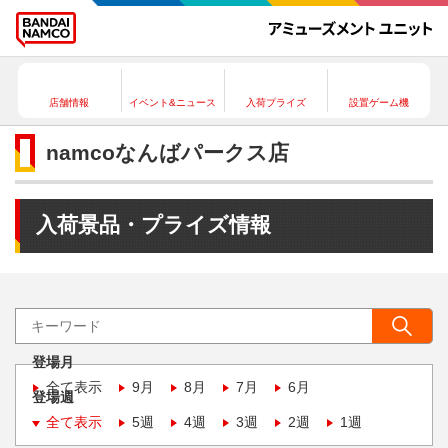
店舗情報
イベント&ニュース
入荷プライズ
設置ゲーム機
namcoなんばパークス店
入荷景品・プライズ情報
登場月
全て表示
9月
8月
7月
6月
登場週
全て表示
5週
4週
3週
2週
1週