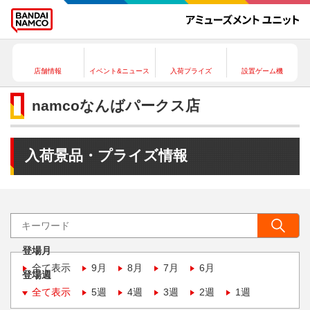
店舗情報
イベント&ニュース
入荷プライズ
設置ゲーム機
namcoなんばパークス店
入荷景品・プライズ情報
登場月
全て表示
9月
8月
7月
6月
登場週
全て表示
5週
4週
3週
2週
1週