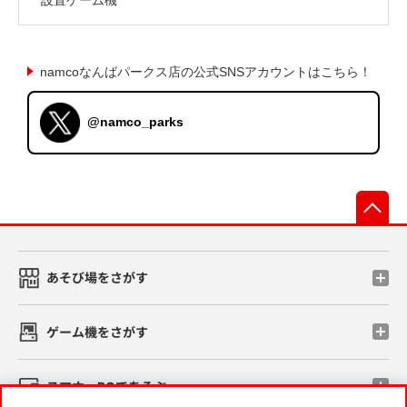
namcoなんばパークス店の公式SNSアカウントはこちら！
@namco_parks
先
あそび場をさがす
ゲーム機をさがす
スマホ・PCであそぶ