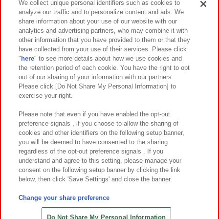
We collect unique personal identifiers such as cookies to
analyze our traffic and to personalize content and ads. We
イベント・キャンペーン
share information about your use of our website with our
analytics and advertising partners, who may combine it with
other information that you have provided to them or that they
have collected from your use of their services. Please click
"
here
" to see more details about how we use cookies and
関連会社
サステナビリティ
サイトポリシー
the retention period of each cookie. You have the right to opt
out of our sharing of your information with our partners.
プライバシーポリシー
ウェブアクセシビリティ方針と検証結果
Please click [Do Not Share My Personal Information] to
exercise your right.
お取引先さまとともに
食品のご提供について
カスタマーハラスメント対応方針
よくあるご質問・お問い合わせ
Please note that even if you have enabled the opt-out
preference signals , if you choose to allow the sharing of
cookies and other identifiers on the following setup banner,
you will be deemed to have consented to the sharing
regardless of the opt-out preference signals . If you
understand and agree to this setting, please manage your
consent on the following setup banner by clicking the link
below, then click 'Save Settings' and close the banner.
©Bandai Namco Amusement Inc.
©Bandai Namco Amusement Lab Inc.
Change your share preference
©Bandai Namco Experience Inc.
©HANAYASHIKI Co., Ltd. All Rights Reserved.
Do Not Share My Personal Information