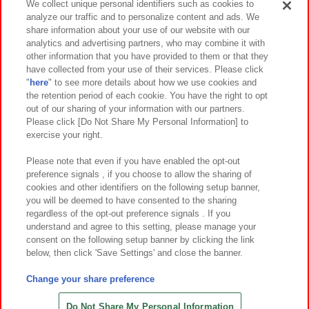
We collect unique personal identifiers such as cookies to
analyze our traffic and to personalize content and ads. We
イベント・キャンペーン
share information about your use of our website with our
analytics and advertising partners, who may combine it with
other information that you have provided to them or that they
have collected from your use of their services. Please click
"
here
" to see more details about how we use cookies and
関連会社
サステナビリティ
サイトポリシー
the retention period of each cookie. You have the right to opt
out of our sharing of your information with our partners.
プライバシーポリシー
ウェブアクセシビリティ方針と検証結果
Please click [Do Not Share My Personal Information] to
exercise your right.
お取引先さまとともに
食品のご提供について
カスタマーハラスメント対応方針
よくあるご質問・お問い合わせ
Please note that even if you have enabled the opt-out
preference signals , if you choose to allow the sharing of
cookies and other identifiers on the following setup banner,
you will be deemed to have consented to the sharing
regardless of the opt-out preference signals . If you
understand and agree to this setting, please manage your
consent on the following setup banner by clicking the link
below, then click 'Save Settings' and close the banner.
©Bandai Namco Amusement Inc.
©Bandai Namco Amusement Lab Inc.
Change your share preference
©Bandai Namco Experience Inc.
©HANAYASHIKI Co., Ltd. All Rights Reserved.
Do Not Share My Personal Information