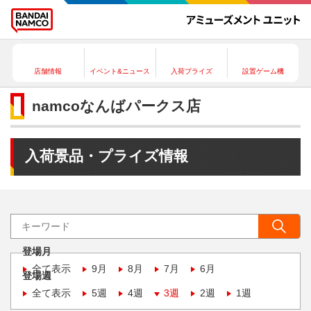
店舗情報
イベント&ニュース
入荷プライズ
設置ゲーム機
namcoなんばパークス店
入荷景品・プライズ情報
登場月
全て表示
9月
8月
7月
6月
登場週
全て表示
5週
4週
3週
2週
1週