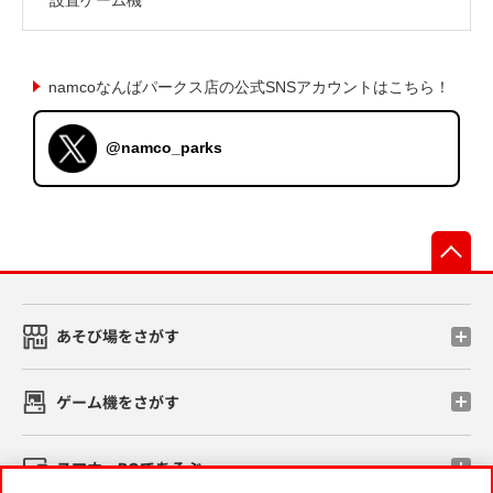
namcoなんばパークス店の公式SNSアカウントはこちら！
@namco_parks
先
あそび場をさがす
ゲーム機をさがす
スマホ・PCであそぶ