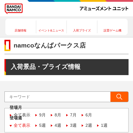
店舗情報
イベント&ニュース
入荷プライズ
設置ゲーム機
namcoなんばパークス店
入荷景品・プライズ情報
登場月
全て表示
9月
8月
7月
6月
登場週
全て表示
5週
4週
3週
2週
1週