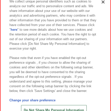
We collect unique personal identifiers such as cookies to
analyze our traffic and to personalize content and ads. We
イベント・キャンペーン
share information about your use of our website with our
analytics and advertising partners, who may combine it with
other information that you have provided to them or that they
have collected from your use of their services. Please click
"
here
" to see more details about how we use cookies and
関連会社
サステナビリティ
サイトポリシー
the retention period of each cookie. You have the right to opt
out of our sharing of your information with our partners.
プライバシーポリシー
ウェブアクセシビリティ方針と検証結果
Please click [Do Not Share My Personal Information] to
exercise your right.
お取引先さまとともに
食品のご提供について
カスタマーハラスメント対応方針
よくあるご質問・お問い合わせ
Please note that even if you have enabled the opt-out
preference signals , if you choose to allow the sharing of
cookies and other identifiers on the following setup banner,
you will be deemed to have consented to the sharing
regardless of the opt-out preference signals . If you
understand and agree to this setting, please manage your
consent on the following setup banner by clicking the link
below, then click 'Save Settings' and close the banner.
©Bandai Namco Amusement Inc.
©Bandai Namco Amusement Lab Inc.
Change your share preference
©Bandai Namco Experience Inc.
©HANAYASHIKI Co., Ltd. All Rights Reserved.
Do Not Share My Personal Information