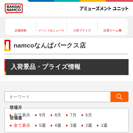
店舗情報
イベント&ニュース
入荷プライズ
設置ゲーム機
namcoなんばパークス店
入荷景品・プライズ情報
登場月
全て表示
9月
8月
7月
6月
登場週
全て表示
5週
4週
3週
2週
1週