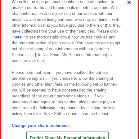
We collect unique personal identifiers such as cookies to
analyze our traffic and to personalize content and ads. We
イベント・キャンペーン
share information about your use of our website with our
analytics and advertising partners, who may combine it with
other information that you have provided to them or that they
have collected from your use of their services. Please click
"
here
" to see more details about how we use cookies and
関連会社
サステナビリティ
サイトポリシー
the retention period of each cookie. You have the right to opt
out of our sharing of your information with our partners.
プライバシーポリシー
ウェブアクセシビリティ方針と検証結果
Please click [Do Not Share My Personal Information] to
exercise your right.
お取引先さまとともに
食品のご提供について
カスタマーハラスメント対応方針
よくあるご質問・お問い合わせ
Please note that even if you have enabled the opt-out
preference signals , if you choose to allow the sharing of
cookies and other identifiers on the following setup banner,
you will be deemed to have consented to the sharing
regardless of the opt-out preference signals . If you
understand and agree to this setting, please manage your
consent on the following setup banner by clicking the link
below, then click 'Save Settings' and close the banner.
©Bandai Namco Amusement Inc.
©Bandai Namco Amusement Lab Inc.
Change your share preference
©Bandai Namco Experience Inc.
©HANAYASHIKI Co., Ltd. All Rights Reserved.
Do Not Share My Personal Information