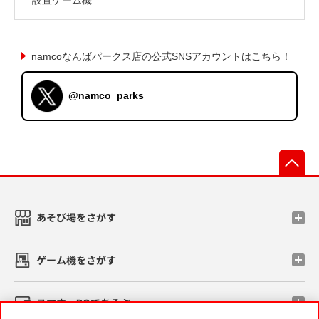
namcoなんばパークス店の公式SNSアカウントはこちら！
@namco_parks
先
あそび場をさがす
ゲーム機をさがす
スマホ・PCであそぶ