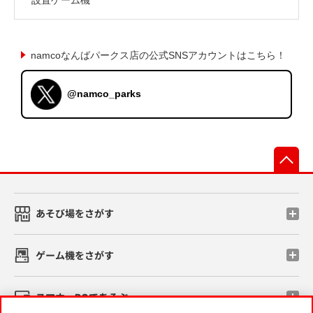
namcoなんばパークス店の公式SNSアカウントはこちら！
@namco_parks
先
あそび場をさがす
ゲーム機をさがす
スマホ・PCであそぶ