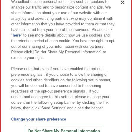
We collect unique personal identifiers such as cookies to
analyze our traffic and to personalize content and ads. We
イベント・キャンペーン
share information about your use of our website with our
analytics and advertising partners, who may combine it with
other information that you have provided to them or that they
have collected from your use of their services. Please click
"
here
" to see more details about how we use cookies and
関連会社
サステナビリティ
サイトポリシー
the retention period of each cookie. You have the right to opt
out of our sharing of your information with our partners.
プライバシーポリシー
ウェブアクセシビリティ方針と検証結果
Please click [Do Not Share My Personal Information] to
exercise your right.
お取引先さまとともに
食品のご提供について
カスタマーハラスメント対応方針
よくあるご質問・お問い合わせ
Please note that even if you have enabled the opt-out
preference signals , if you choose to allow the sharing of
cookies and other identifiers on the following setup banner,
you will be deemed to have consented to the sharing
regardless of the opt-out preference signals . If you
understand and agree to this setting, please manage your
consent on the following setup banner by clicking the link
below, then click 'Save Settings' and close the banner.
©Bandai Namco Amusement Inc.
©Bandai Namco Amusement Lab Inc.
Change your share preference
©Bandai Namco Experience Inc.
©HANAYASHIKI Co., Ltd. All Rights Reserved.
Do Not Share My Personal Information