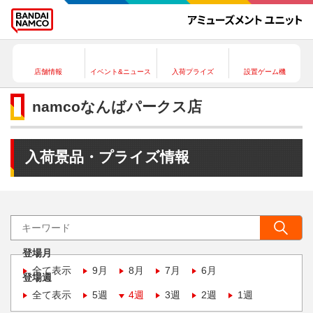
店舗情報
イベント&ニュース
入荷プライズ
設置ゲーム機
namcoなんばパークス店
入荷景品・プライズ情報
登場月
全て表示
9月
8月
7月
6月
登場週
全て表示
5週
4週
3週
2週
1週