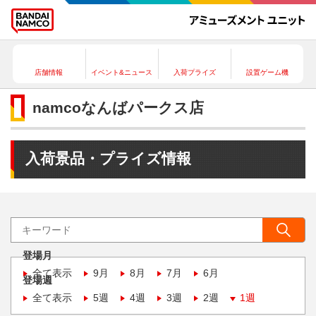
店舗情報
イベント&ニュース
入荷プライズ
設置ゲーム機
namcoなんばパークス店
入荷景品・プライズ情報
登場月
全て表示
9月
8月
7月
6月
登場週
全て表示
5週
4週
3週
2週
1週