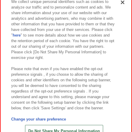
We collect unique personal identifiers such as cookies to
analyze our traffic and to personalize content and ads. We
イベント・キャンペーン
share information about your use of our website with our
analytics and advertising partners, who may combine it with
other information that you have provided to them or that they
have collected from your use of their services. Please click
"
here
" to see more details about how we use cookies and
関連会社
サステナビリティ
サイトポリシー
the retention period of each cookie. You have the right to opt
out of our sharing of your information with our partners.
プライバシーポリシー
ウェブアクセシビリティ方針と検証結果
Please click [Do Not Share My Personal Information] to
exercise your right.
お取引先さまとともに
食品のご提供について
カスタマーハラスメント対応方針
よくあるご質問・お問い合わせ
Please note that even if you have enabled the opt-out
preference signals , if you choose to allow the sharing of
cookies and other identifiers on the following setup banner,
you will be deemed to have consented to the sharing
regardless of the opt-out preference signals . If you
understand and agree to this setting, please manage your
consent on the following setup banner by clicking the link
below, then click 'Save Settings' and close the banner.
©Bandai Namco Amusement Inc.
©Bandai Namco Amusement Lab Inc.
Change your share preference
©Bandai Namco Experience Inc.
©HANAYASHIKI Co., Ltd. All Rights Reserved.
Do Not Share My Personal Information