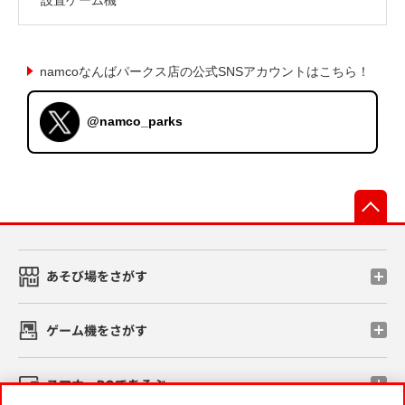
namcoなんばパークス店の公式SNSアカウントはこちら！
@namco_parks
先
あそび場をさがす
ゲーム機をさがす
スマホ・PCであそぶ