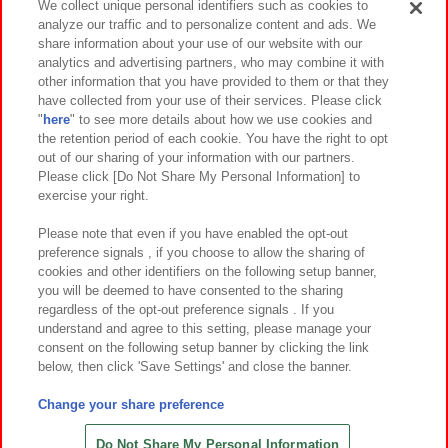
We collect unique personal identifiers such as cookies to
analyze our traffic and to personalize content and ads. We
イベント・キャンペーン
share information about your use of our website with our
analytics and advertising partners, who may combine it with
other information that you have provided to them or that they
have collected from your use of their services. Please click
"
here
" to see more details about how we use cookies and
関連会社
サステナビリティ
サイトポリシー
the retention period of each cookie. You have the right to opt
out of our sharing of your information with our partners.
プライバシーポリシー
ウェブアクセシビリティ方針と検証結果
Please click [Do Not Share My Personal Information] to
exercise your right.
お取引先さまとともに
食品のご提供について
カスタマーハラスメント対応方針
よくあるご質問・お問い合わせ
Please note that even if you have enabled the opt-out
preference signals , if you choose to allow the sharing of
cookies and other identifiers on the following setup banner,
you will be deemed to have consented to the sharing
regardless of the opt-out preference signals . If you
understand and agree to this setting, please manage your
consent on the following setup banner by clicking the link
below, then click 'Save Settings' and close the banner.
©Bandai Namco Amusement Inc.
©Bandai Namco Amusement Lab Inc.
Change your share preference
©Bandai Namco Experience Inc.
©HANAYASHIKI Co., Ltd. All Rights Reserved.
Do Not Share My Personal Information