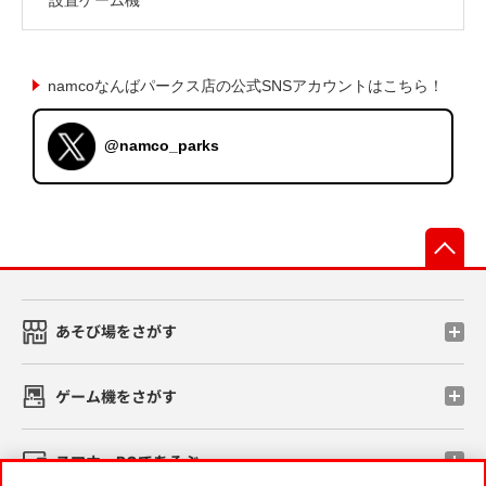
namcoなんばパークス店の公式SNSアカウントはこちら！
@namco_parks
先
あそび場をさがす
ゲーム機をさがす
スマホ・PCであそぶ