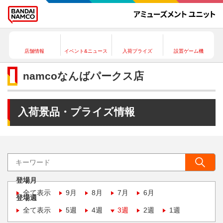
店舗情報
イベント&ニュース
入荷プライズ
設置ゲーム機
namcoなんばパークス店
入荷景品・プライズ情報
登場月
全て表示
9月
8月
7月
6月
登場週
全て表示
5週
4週
3週
2週
1週