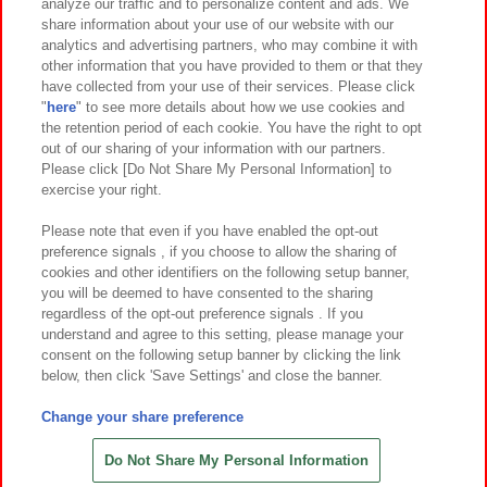
analyze our traffic and to personalize content and ads. We
イベント・キャンペーン
share information about your use of our website with our
analytics and advertising partners, who may combine it with
other information that you have provided to them or that they
have collected from your use of their services. Please click
"
here
" to see more details about how we use cookies and
関連会社
サステナビリティ
サイトポリシー
the retention period of each cookie. You have the right to opt
out of our sharing of your information with our partners.
プライバシーポリシー
ウェブアクセシビリティ方針と検証結果
Please click [Do Not Share My Personal Information] to
exercise your right.
お取引先さまとともに
食品のご提供について
カスタマーハラスメント対応方針
よくあるご質問・お問い合わせ
Please note that even if you have enabled the opt-out
preference signals , if you choose to allow the sharing of
cookies and other identifiers on the following setup banner,
you will be deemed to have consented to the sharing
regardless of the opt-out preference signals . If you
understand and agree to this setting, please manage your
consent on the following setup banner by clicking the link
below, then click 'Save Settings' and close the banner.
©Bandai Namco Amusement Inc.
©Bandai Namco Amusement Lab Inc.
Change your share preference
©Bandai Namco Experience Inc.
©HANAYASHIKI Co., Ltd. All Rights Reserved.
Do Not Share My Personal Information