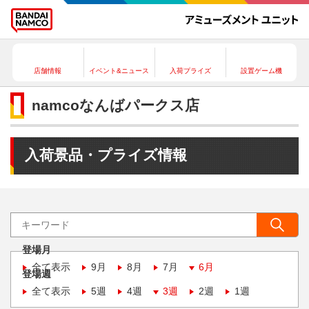
店舗情報
イベント&ニュース
入荷プライズ
設置ゲーム機
namcoなんばパークス店
入荷景品・プライズ情報
登場月
全て表示
9月
8月
7月
6月
登場週
全て表示
5週
4週
3週
2週
1週