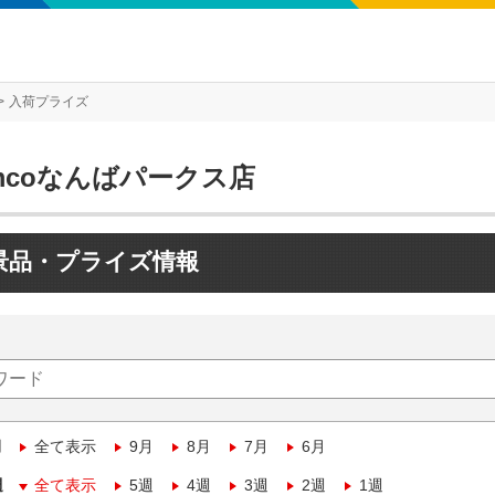
入荷プライズ
mcoなんばパークス店
景品・プライズ情報
月
全て表示
9月
8月
7月
6月
週
全て表示
5週
4週
3週
2週
1週