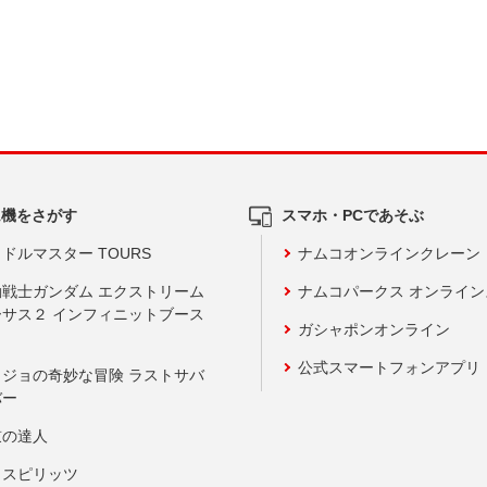
ム機をさがす
スマホ・PCであそぶ
ドルマスター TOURS
ナムコオンラインクレーン
動戦士ガンダム エクストリーム
ナムコパークス オンライ
ーサス２ インフィニットブース
ガシャポンオンライン
公式スマートフォンアプリ
ョジョの奇妙な冒険 ラストサバ
バー
鼓の達人
りスピリッツ