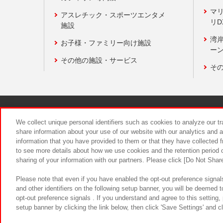
マ
アスレチック・スポーツエンタメ
リD
施設
湾
お子様・ファミリー向け施設
ーン
その他の施設・サービス
そ
関連会社
サステナビリティ
We collect unique personal identifiers such as cookies to analyze our t
share information about your use of our website with our analytics and 
information that you have provided to them or that they have collected f
食品のご提
to see more details about how we use cookies and the retention period o
sharing of your information with our partners. Please click [Do Not Shar
Please note that even if you have enabled the opt-out preference signals
and other identifiers on the following setup banner, you will be deemed 
opt-out preference signals . If you understand and agree to this setting
setup banner by clicking the link below, then click 'Save Settings' and c
©Bandai Namco Amusement Inc.
©Ba