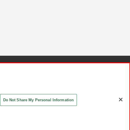
針と検証結果
お取引先さまとともに
お問い合わせ
Do Not Share My Personal Information
ASHIKI Co., Ltd. All Rights Reserved.