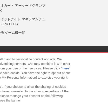
リオカート アーケードグランプ
X
岸ミッドナイト マキシマムチュ
 6RR PLUS
の他 ゲーム機一覧
サイトポリシー
プライバシーポリシー
ウェブアクセシビリティ方
raffic and to personalize content and ads. We
advertising partners, who may combine it with other
rom your use of their services. Please click "
here
"
供について
カスタマーハラスメント対応方針
よくあるご質問・
f each cookie. You have the right to opt out of our
e My Personal Information] to exercise your right.
 , if you choose to allow the sharing of cookies
to have consented to the sharing regardless of the
, please manage your consent on the following
lose the banner.
ndai Namco Amusement Lab Inc.
©Bandai Namco Experience Inc.
©HANAY