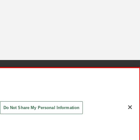
針と検証結果
お取引先さまとともに
お問い合わせ
Do Not Share My Personal Information
ASHIKI Co., Ltd. All Rights Reserved.