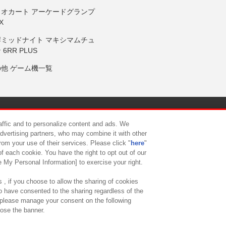
リオカート アーケードグランプ
X
岸ミッドナイト マキシマムチュ
 6RR PLUS
の他 ゲーム機一覧
サイトポリシー
プライバシーポリシー
ウェブアクセシビリティ方
raffic and to personalize content and ads. We
advertising partners, who may combine it with other
rom your use of their services. Please click "
here
"
供について
カスタマーハラスメント対応方針
よくあるご質問・
f each cookie. You have the right to opt out of our
e My Personal Information] to exercise your right.
 , if you choose to allow the sharing of cookies
to have consented to the sharing regardless of the
, please manage your consent on the following
lose the banner.
ndai Namco Amusement Lab Inc.
©Bandai Namco Experience Inc.
©HANAY