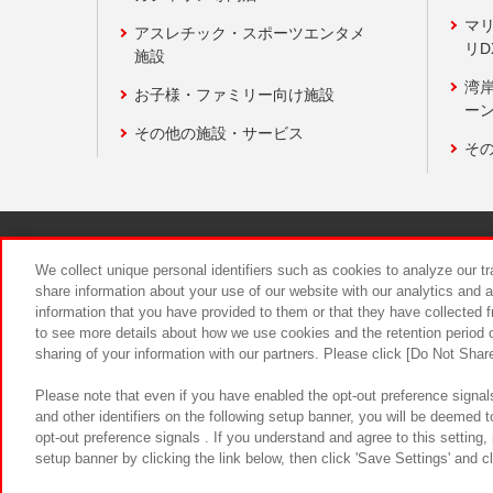
マ
アスレチック・スポーツエンタメ
リD
施設
湾
お子様・ファミリー向け施設
ーン
その他の施設・サービス
そ
関連会社
サステナビリティ
We collect unique personal identifiers such as cookies to analyze our t
share information about your use of our website with our analytics and 
information that you have provided to them or that they have collected f
食品のご提
to see more details about how we use cookies and the retention period o
sharing of your information with our partners. Please click [Do Not Shar
Please note that even if you have enabled the opt-out preference signals
and other identifiers on the following setup banner, you will be deemed 
opt-out preference signals . If you understand and agree to this setting
setup banner by clicking the link below, then click 'Save Settings' and c
©Bandai Namco Amusement Inc.
©Ba