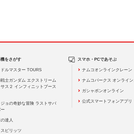
ム機をさがす
スマホ・PCであそぶ
ドルマスター TOURS
ナムコオンラインクレーン
動戦士ガンダム エクストリーム
ナムコパークス オンライ
ーサス２ インフィニットブース
ガシャポンオンライン
公式スマートフォンアプリ
ョジョの奇妙な冒険 ラストサバ
バー
鼓の達人
りスピリッツ