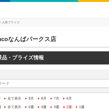
入荷プライズ
mcoなんばパークス店
景品・プライズ情報
月
全て表示
9月
8月
7月
6月
週
全て表示
5週
4週
3週
2週
1週