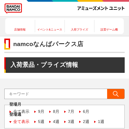
店舗情報
イベント&ニュース
入荷プライズ
設置ゲーム機
namcoなんばパークス店
入荷景品・プライズ情報
登場月
全て表示
9月
8月
7月
6月
登場週
全て表示
5週
4週
3週
2週
1週