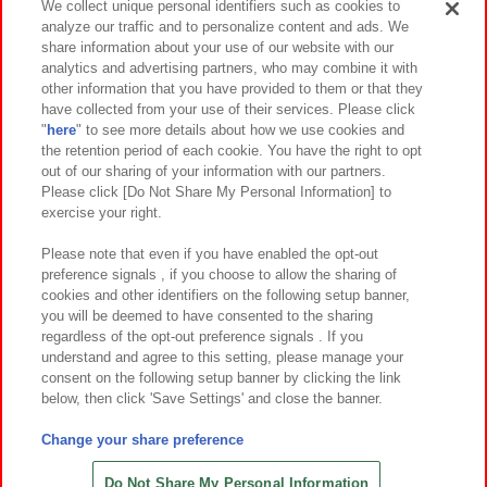
We collect unique personal identifiers such as cookies to
analyze our traffic and to personalize content and ads. We
イベント・キャンペーン
share information about your use of our website with our
analytics and advertising partners, who may combine it with
other information that you have provided to them or that they
have collected from your use of their services. Please click
"
here
" to see more details about how we use cookies and
関連会社
サステナビリティ
サイトポリシー
the retention period of each cookie. You have the right to opt
out of our sharing of your information with our partners.
プライバシーポリシー
ウェブアクセシビリティ方針と検証結果
Please click [Do Not Share My Personal Information] to
exercise your right.
お取引先さまとともに
食品のご提供について
カスタマーハラスメント対応方針
よくあるご質問・お問い合わせ
Please note that even if you have enabled the opt-out
preference signals , if you choose to allow the sharing of
cookies and other identifiers on the following setup banner,
you will be deemed to have consented to the sharing
regardless of the opt-out preference signals . If you
understand and agree to this setting, please manage your
consent on the following setup banner by clicking the link
below, then click 'Save Settings' and close the banner.
©Bandai Namco Amusement Inc.
©Bandai Namco Amusement Lab Inc.
Change your share preference
©Bandai Namco Experience Inc.
©HANAYASHIKI Co., Ltd. All Rights Reserved.
Do Not Share My Personal Information