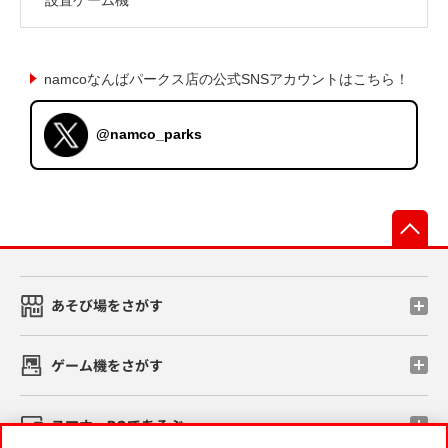
namcoなんばパークス店の公式SNSアカウントはこちら！
@namco_parks
先
あそび場をさがす
ゲーム機をさがす
スマホ・PCであそぶ