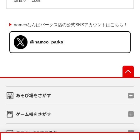
namcoなんばパークス店の公式SNSアカウントはこちら！
@namco_parks
先
あそび場をさがす
ゲーム機をさがす
スマホ・PCであそぶ