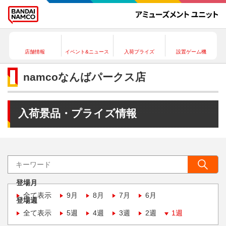
店舗情報
イベント&ニュース
入荷プライズ
設置ゲーム機
namcoなんばパークス店
入荷景品・プライズ情報
登場月
全て表示
9月
8月
7月
6月
登場週
全て表示
5週
4週
3週
2週
1週