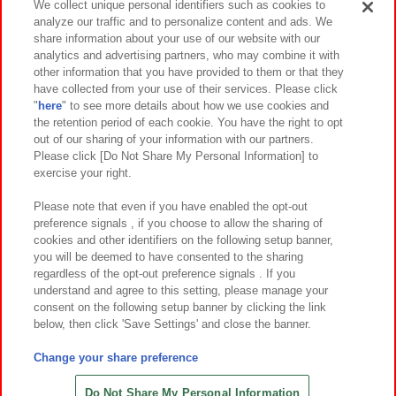
We collect unique personal identifiers such as cookies to
analyze our traffic and to personalize content and ads. We
イベント・キャンペーン
share information about your use of our website with our
analytics and advertising partners, who may combine it with
other information that you have provided to them or that they
have collected from your use of their services. Please click
"
here
" to see more details about how we use cookies and
関連会社
サステナビリティ
サイトポリシー
the retention period of each cookie. You have the right to opt
out of our sharing of your information with our partners.
プライバシーポリシー
ウェブアクセシビリティ方針と検証結果
Please click [Do Not Share My Personal Information] to
exercise your right.
お取引先さまとともに
食品のご提供について
カスタマーハラスメント対応方針
よくあるご質問・お問い合わせ
Please note that even if you have enabled the opt-out
preference signals , if you choose to allow the sharing of
cookies and other identifiers on the following setup banner,
you will be deemed to have consented to the sharing
regardless of the opt-out preference signals . If you
understand and agree to this setting, please manage your
consent on the following setup banner by clicking the link
below, then click 'Save Settings' and close the banner.
©Bandai Namco Amusement Inc.
©Bandai Namco Amusement Lab Inc.
Change your share preference
©Bandai Namco Experience Inc.
©HANAYASHIKI Co., Ltd. All Rights Reserved.
Do Not Share My Personal Information