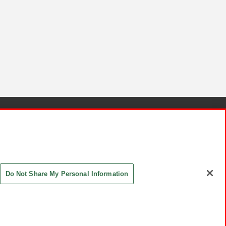
針と検証結果
お取引先さまとともに
お問い合わせ
Do Not Share My Personal Information
ASHIKI Co., Ltd. All Rights Reserved.