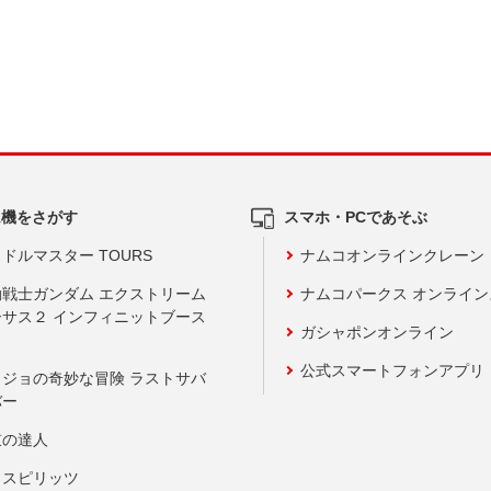
ム機をさがす
スマホ・PCであそぶ
ドルマスター TOURS
ナムコオンラインクレーン
動戦士ガンダム エクストリーム
ナムコパークス オンライ
ーサス２ インフィニットブース
ガシャポンオンライン
公式スマートフォンアプリ
ョジョの奇妙な冒険 ラストサバ
バー
鼓の達人
りスピリッツ