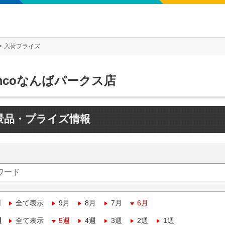
入荷プライズ
mcoなんばパークス店
景品・プライズ情報
月
全て表示
9月
8月
7月
6月
週
全て表示
5週
4週
3週
2週
1週