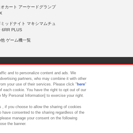
リオカート アーケードグランプ
X
岸ミッドナイト マキシマムチュ
 6RR PLUS
の他 ゲーム機一覧
サイトポリシー
プライバシーポリシー
ウェブアクセシビリティ方
raffic and to personalize content and ads. We
advertising partners, who may combine it with other
rom your use of their services. Please click "
here
"
供について
カスタマーハラスメント対応方針
よくあるご質問・
f each cookie. You have the right to opt out of our
e My Personal Information] to exercise your right.
 , if you choose to allow the sharing of cookies
to have consented to the sharing regardless of the
, please manage your consent on the following
lose the banner.
ndai Namco Amusement Lab Inc.
©Bandai Namco Experience Inc.
©HANAY