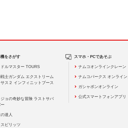
ム機をさがす
スマホ・PCであそぶ
ドルマスター TOURS
ナムコオンラインクレーン
動戦士ガンダム エクストリーム
ナムコパークス オンライ
ーサス２ インフィニットブース
ガシャポンオンライン
公式スマートフォンアプリ
ョジョの奇妙な冒険 ラストサバ
バー
鼓の達人
りスピリッツ