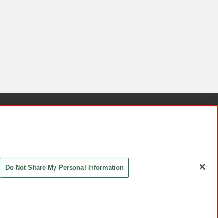
針と検証結果
お取引先さまとともに
お問い合わせ
Do Not Share My Personal Information
ASHIKI Co., Ltd. All Rights Reserved.