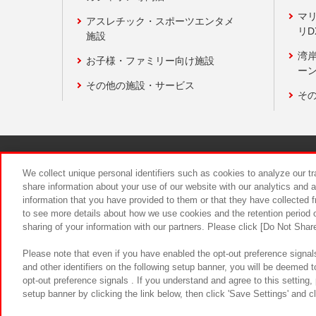
マ
アスレチック・スポーツエンタメ
リD
施設
湾
お子様・ファミリー向け施設
ーン
その他の施設・サービス
そ
関連会社
サステナビリティ
We collect unique personal identifiers such as cookies to analyze our t
share information about your use of our website with our analytics and 
information that you have provided to them or that they have collected f
食品のご提
to see more details about how we use cookies and the retention period o
sharing of your information with our partners. Please click [Do Not Shar
Please note that even if you have enabled the opt-out preference signals
and other identifiers on the following setup banner, you will be deemed 
opt-out preference signals . If you understand and agree to this setting
setup banner by clicking the link below, then click 'Save Settings' and c
©Bandai Namco Amusement Inc.
©Ba