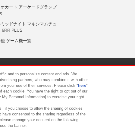
リオカート アーケードグランプ
X
岸ミッドナイト マキシマムチュ
 6RR PLUS
の他 ゲーム機一覧
サイトポリシー
プライバシーポリシー
ウェブアクセシビリティ方
raffic and to personalize content and ads. We
advertising partners, who may combine it with other
rom your use of their services. Please click "
here
"
供について
カスタマーハラスメント対応方針
よくあるご質問・
f each cookie. You have the right to opt out of our
e My Personal Information] to exercise your right.
 , if you choose to allow the sharing of cookies
to have consented to the sharing regardless of the
, please manage your consent on the following
lose the banner.
ndai Namco Amusement Lab Inc.
©Bandai Namco Experience Inc.
©HANAY