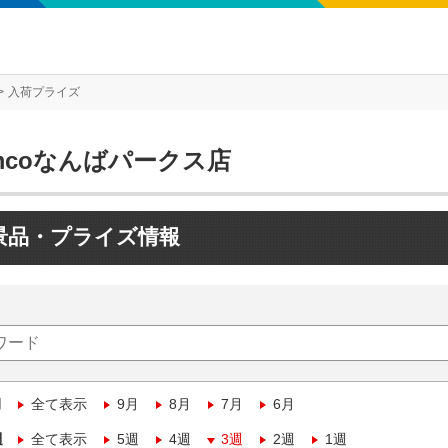
入荷プライズ
mcoなんばパークス店
景品・プライズ情報
月
全て表示
9月
8月
7月
6月
週
全て表示
5週
4週
3週
2週
1週