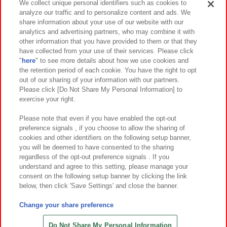
We collect unique personal identifiers such as cookies to
analyze our traffic and to personalize content and ads. We
イベント・キャンペーン
share information about your use of our website with our
analytics and advertising partners, who may combine it with
other information that you have provided to them or that they
have collected from your use of their services. Please click
"
here
" to see more details about how we use cookies and
関連会社
サステナビリティ
サイトポリシー
the retention period of each cookie. You have the right to opt
out of our sharing of your information with our partners.
プライバシーポリシー
ウェブアクセシビリティ方針と検証結果
Please click [Do Not Share My Personal Information] to
exercise your right.
お取引先さまとともに
食品のご提供について
カスタマーハラスメント対応方針
よくあるご質問・お問い合わせ
Please note that even if you have enabled the opt-out
preference signals , if you choose to allow the sharing of
cookies and other identifiers on the following setup banner,
you will be deemed to have consented to the sharing
regardless of the opt-out preference signals . If you
understand and agree to this setting, please manage your
consent on the following setup banner by clicking the link
below, then click 'Save Settings' and close the banner.
©Bandai Namco Amusement Inc.
©Bandai Namco Amusement Lab Inc.
Change your share preference
©Bandai Namco Experience Inc.
©HANAYASHIKI Co., Ltd. All Rights Reserved.
Do Not Share My Personal Information