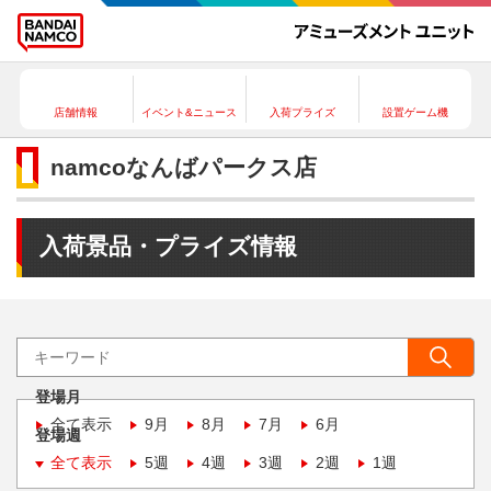
店舗情報
イベント&ニュース
入荷プライズ
設置ゲーム機
namcoなんばパークス店
入荷景品・プライズ情報
登場月
全て表示
9月
8月
7月
6月
登場週
全て表示
5週
4週
3週
2週
1週