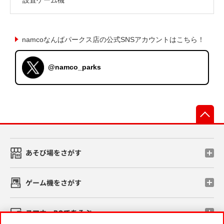
namcoなんばパークス店の公式SNSアカウントはこちら！
@namco_parks
先
あそび場をさがす
ゲーム機をさがす
スマホ・PCであそぶ