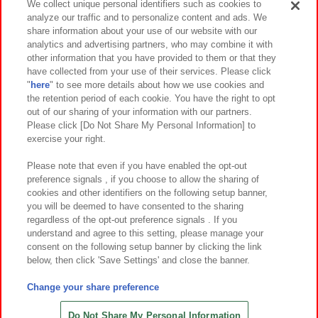
We collect unique personal identifiers such as cookies to
analyze our traffic and to personalize content and ads. We
イベント・キャンペーン
share information about your use of our website with our
analytics and advertising partners, who may combine it with
other information that you have provided to them or that they
have collected from your use of their services. Please click
"
here
" to see more details about how we use cookies and
関連会社
サステナビリティ
サイトポリシー
the retention period of each cookie. You have the right to opt
out of our sharing of your information with our partners.
プライバシーポリシー
ウェブアクセシビリティ方針と検証結果
Please click [Do Not Share My Personal Information] to
exercise your right.
お取引先さまとともに
食品のご提供について
カスタマーハラスメント対応方針
よくあるご質問・お問い合わせ
Please note that even if you have enabled the opt-out
preference signals , if you choose to allow the sharing of
cookies and other identifiers on the following setup banner,
you will be deemed to have consented to the sharing
regardless of the opt-out preference signals . If you
understand and agree to this setting, please manage your
consent on the following setup banner by clicking the link
below, then click 'Save Settings' and close the banner.
©Bandai Namco Amusement Inc.
©Bandai Namco Amusement Lab Inc.
Change your share preference
©Bandai Namco Experience Inc.
©HANAYASHIKI Co., Ltd. All Rights Reserved.
Do Not Share My Personal Information