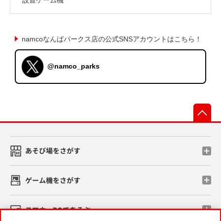
namcoなんばパークス店の公式SNSアカウントはこちら！
@namco_parks
先
あそび場をさがす
ゲーム機をさがす
スマホ・PCであそぶ