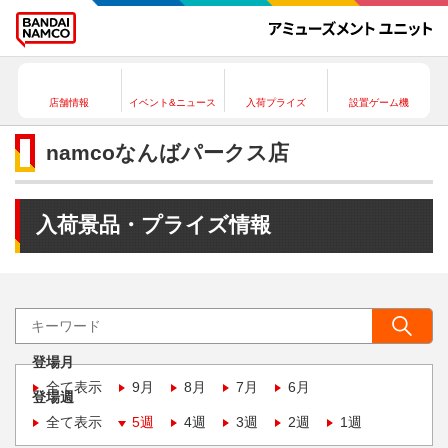
店舗情報
イベント&ニュース
入荷プライズ
設置ゲーム機
namcoなんばパークス店
入荷景品・プライズ情報
登場月
全て表示
9月
8月
7月
6月
登場週
全て表示
5週
4週
3週
2週
1週