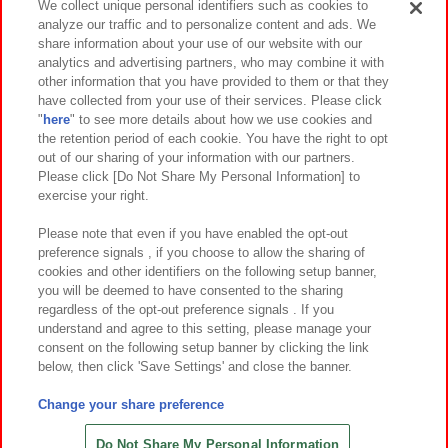
We collect unique personal identifiers such as cookies to
analyze our traffic and to personalize content and ads. We
イベント・キャンペーン
share information about your use of our website with our
analytics and advertising partners, who may combine it with
other information that you have provided to them or that they
have collected from your use of their services. Please click
"
here
" to see more details about how we use cookies and
関連会社
サステナビリティ
サイトポリシー
the retention period of each cookie. You have the right to opt
out of our sharing of your information with our partners.
プライバシーポリシー
ウェブアクセシビリティ方針と検証結果
Please click [Do Not Share My Personal Information] to
exercise your right.
お取引先さまとともに
食品のご提供について
カスタマーハラスメント対応方針
よくあるご質問・お問い合わせ
Please note that even if you have enabled the opt-out
preference signals , if you choose to allow the sharing of
cookies and other identifiers on the following setup banner,
you will be deemed to have consented to the sharing
regardless of the opt-out preference signals . If you
understand and agree to this setting, please manage your
consent on the following setup banner by clicking the link
below, then click 'Save Settings' and close the banner.
©Bandai Namco Amusement Inc.
©Bandai Namco Amusement Lab Inc.
Change your share preference
©Bandai Namco Experience Inc.
©HANAYASHIKI Co., Ltd. All Rights Reserved.
Do Not Share My Personal Information