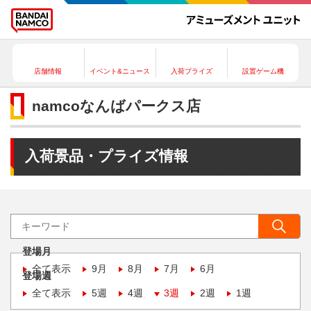
店舗情報
イベント&ニュース
入荷プライズ
設置ゲーム機
namcoなんばパークス店
入荷景品・プライズ情報
登場月
全て表示
9月
8月
7月
6月
登場週
全て表示
5週
4週
3週
2週
1週