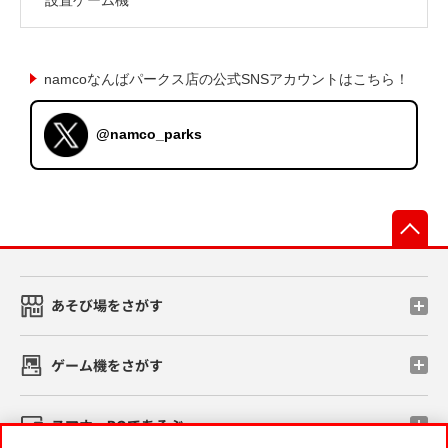
namcoなんばパークス店の公式SNSアカウントはこちら！
@namco_parks
先
あそび場をさがす
ゲーム機をさがす
スマホ・PCであそぶ