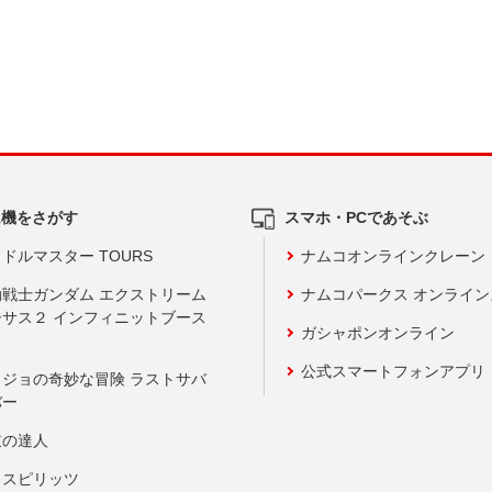
ム機をさがす
スマホ・PCであそぶ
ドルマスター TOURS
ナムコオンラインクレーン
動戦士ガンダム エクストリーム
ナムコパークス オンライ
ーサス２ インフィニットブース
ガシャポンオンライン
公式スマートフォンアプリ
ョジョの奇妙な冒険 ラストサバ
バー
鼓の達人
りスピリッツ