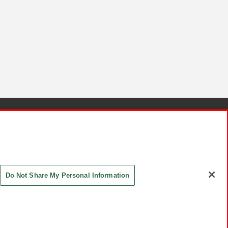
針と検証結果
お取引先さまとともに
お問い合わせ
Do Not Share My Personal Information
ASHIKI Co., Ltd. All Rights Reserved.