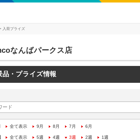
入荷プライズ
mcoなんばパークス店
景品・プライズ情報
月
全て表示
9月
8月
7月
6月
週
全て表示
5週
4週
3週
2週
1週