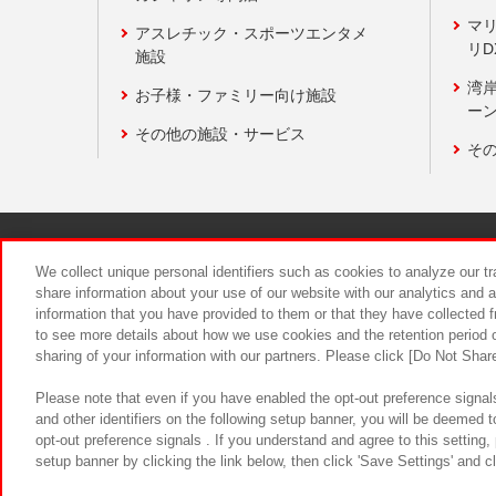
マ
アスレチック・スポーツエンタメ
リD
施設
湾
お子様・ファミリー向け施設
ーン
その他の施設・サービス
そ
関連会社
サステナビリティ
We collect unique personal identifiers such as cookies to analyze our t
share information about your use of our website with our analytics and 
information that you have provided to them or that they have collected f
食品のご提
to see more details about how we use cookies and the retention period o
sharing of your information with our partners. Please click [Do Not Shar
Please note that even if you have enabled the opt-out preference signals
and other identifiers on the following setup banner, you will be deemed 
opt-out preference signals . If you understand and agree to this setting
setup banner by clicking the link below, then click 'Save Settings' and c
©Bandai Namco Amusement Inc.
©Ba