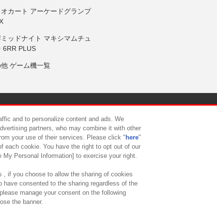
リオカート アーケードグランプ
X
岸ミッドナイト マキシマムチュ
 6RR PLUS
の他 ゲーム機一覧
サイトポリシー
プライバシーポリシー
ウェブアクセシビリティ方
raffic and to personalize content and ads. We
advertising partners, who may combine it with other
rom your use of their services. Please click "
here
"
供について
カスタマーハラスメント対応方針
よくあるご質問・
f each cookie. You have the right to opt out of our
e My Personal Information] to exercise your right.
 , if you choose to allow the sharing of cookies
to have consented to the sharing regardless of the
, please manage your consent on the following
lose the banner.
ndai Namco Amusement Lab Inc.
©Bandai Namco Experience Inc.
©HANAY