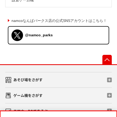
namcoなんばパークス店の公式SNSアカウントはこちら！
@namco_parks
先
あそび場をさがす
ゲーム機をさがす
スマホ・PCであそぶ