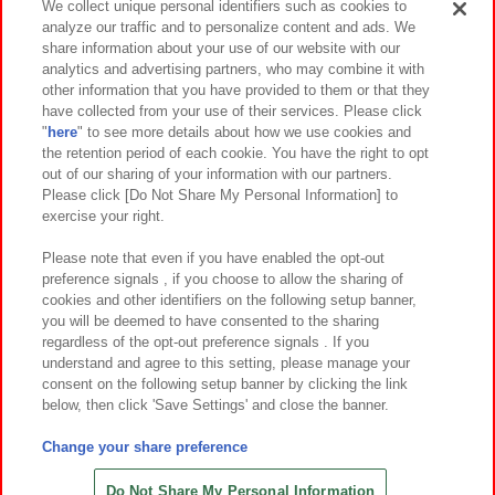
We collect unique personal identifiers such as cookies to
analyze our traffic and to personalize content and ads. We
イベント・キャンペーン
share information about your use of our website with our
analytics and advertising partners, who may combine it with
other information that you have provided to them or that they
have collected from your use of their services. Please click
"
here
" to see more details about how we use cookies and
関連会社
サステナビリティ
サイトポリシー
the retention period of each cookie. You have the right to opt
out of our sharing of your information with our partners.
プライバシーポリシー
ウェブアクセシビリティ方針と検証結果
Please click [Do Not Share My Personal Information] to
exercise your right.
お取引先さまとともに
食品のご提供について
カスタマーハラスメント対応方針
よくあるご質問・お問い合わせ
Please note that even if you have enabled the opt-out
preference signals , if you choose to allow the sharing of
cookies and other identifiers on the following setup banner,
you will be deemed to have consented to the sharing
regardless of the opt-out preference signals . If you
understand and agree to this setting, please manage your
consent on the following setup banner by clicking the link
below, then click 'Save Settings' and close the banner.
©Bandai Namco Amusement Inc.
©Bandai Namco Amusement Lab Inc.
Change your share preference
©Bandai Namco Experience Inc.
©HANAYASHIKI Co., Ltd. All Rights Reserved.
Do Not Share My Personal Information