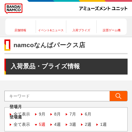
店舗情報
イベント&ニュース
入荷プライズ
設置ゲーム機
namcoなんばパークス店
入荷景品・プライズ情報
登場月
全て表示
9月
8月
7月
6月
登場週
全て表示
5週
4週
3週
2週
1週