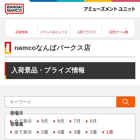
店舗情報
イベント&ニュース
入荷プライズ
設置ゲーム機
namcoなんばパークス店
入荷景品・プライズ情報
登場月
全て表示
9月
8月
7月
6月
登場週
全て表示
5週
4週
3週
2週
1週