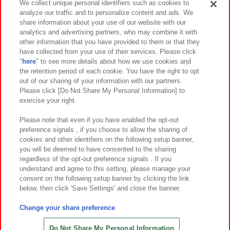
We collect unique personal identifiers such as cookies to
analyze our traffic and to personalize content and ads. We
イベント・キャンペーン
share information about your use of our website with our
analytics and advertising partners, who may combine it with
other information that you have provided to them or that they
have collected from your use of their services. Please click
"
here
" to see more details about how we use cookies and
関連会社
サステナビリティ
サイトポリシー
the retention period of each cookie. You have the right to opt
out of our sharing of your information with our partners.
プライバシーポリシー
ウェブアクセシビリティ方針と検証結果
Please click [Do Not Share My Personal Information] to
exercise your right.
お取引先さまとともに
食品のご提供について
カスタマーハラスメント対応方針
よくあるご質問・お問い合わせ
Please note that even if you have enabled the opt-out
preference signals , if you choose to allow the sharing of
cookies and other identifiers on the following setup banner,
you will be deemed to have consented to the sharing
regardless of the opt-out preference signals . If you
understand and agree to this setting, please manage your
consent on the following setup banner by clicking the link
below, then click 'Save Settings' and close the banner.
©Bandai Namco Amusement Inc.
©Bandai Namco Amusement Lab Inc.
Change your share preference
©Bandai Namco Experience Inc.
©HANAYASHIKI Co., Ltd. All Rights Reserved.
Do Not Share My Personal Information