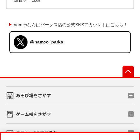
namcoなんばパークス店の公式SNSアカウントはこちら！
@namco_parks
先
あそび場をさがす
ゲーム機をさがす
スマホ・PCであそぶ