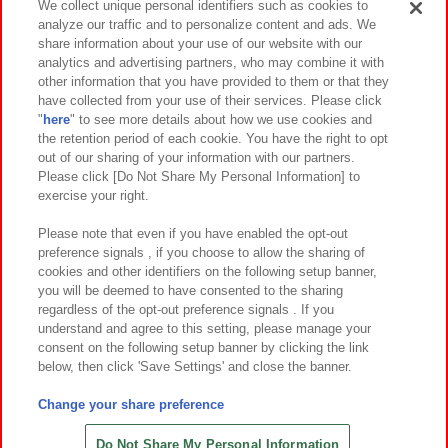
We collect unique personal identifiers such as cookies to
analyze our traffic and to personalize content and ads. We
イベント・キャンペーン
share information about your use of our website with our
analytics and advertising partners, who may combine it with
other information that you have provided to them or that they
have collected from your use of their services. Please click
"
here
" to see more details about how we use cookies and
関連会社
サステナビリティ
サイトポリシー
the retention period of each cookie. You have the right to opt
out of our sharing of your information with our partners.
プライバシーポリシー
ウェブアクセシビリティ方針と検証結果
Please click [Do Not Share My Personal Information] to
exercise your right.
お取引先さまとともに
食品のご提供について
カスタマーハラスメント対応方針
よくあるご質問・お問い合わせ
Please note that even if you have enabled the opt-out
preference signals , if you choose to allow the sharing of
cookies and other identifiers on the following setup banner,
you will be deemed to have consented to the sharing
regardless of the opt-out preference signals . If you
understand and agree to this setting, please manage your
consent on the following setup banner by clicking the link
below, then click 'Save Settings' and close the banner.
©Bandai Namco Amusement Inc.
©Bandai Namco Amusement Lab Inc.
Change your share preference
©Bandai Namco Experience Inc.
©HANAYASHIKI Co., Ltd. All Rights Reserved.
Do Not Share My Personal Information