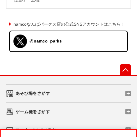
namcoなんばパークス店の公式SNSアカウントはこちら！
@namco_parks
先
あそび場をさがす
ゲーム機をさがす
スマホ・PCであそぶ