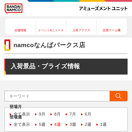
店舗情報
イベント&ニュース
入荷プライズ
設置ゲーム機
namcoなんばパークス店
入荷景品・プライズ情報
登場月
全て表示
9月
8月
7月
6月
登場週
全て表示
5週
4週
3週
2週
1週