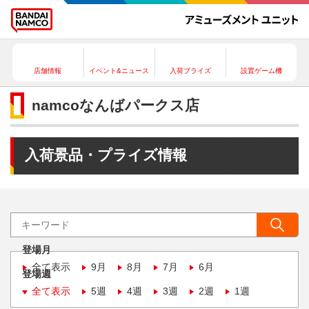
店舗情報
イベント&ニュース
入荷プライズ
設置ゲーム機
namcoなんばパークス店
入荷景品・プライズ情報
登場月
全て表示
9月
8月
7月
6月
登場週
全て表示
5週
4週
3週
2週
1週