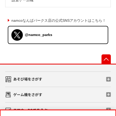
namcoなんばパークス店の公式SNSアカウントはこちら！
@namco_parks
先
あそび場をさがす
ゲーム機をさがす
スマホ・PCであそぶ