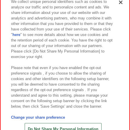
We collect unique personal identifiers such as cookies to
analyze our traffic and to personalize content and ads. We
イベント・キャンペーン
share information about your use of our website with our
analytics and advertising partners, who may combine it with
other information that you have provided to them or that they
have collected from your use of their services. Please click
"
here
" to see more details about how we use cookies and
関連会社
サステナビリティ
サイトポリシー
the retention period of each cookie. You have the right to opt
out of our sharing of your information with our partners.
プライバシーポリシー
ウェブアクセシビリティ方針と検証結果
Please click [Do Not Share My Personal Information] to
exercise your right.
お取引先さまとともに
食品のご提供について
カスタマーハラスメント対応方針
よくあるご質問・お問い合わせ
Please note that even if you have enabled the opt-out
preference signals , if you choose to allow the sharing of
cookies and other identifiers on the following setup banner,
you will be deemed to have consented to the sharing
regardless of the opt-out preference signals . If you
understand and agree to this setting, please manage your
consent on the following setup banner by clicking the link
below, then click 'Save Settings' and close the banner.
©Bandai Namco Amusement Inc.
©Bandai Namco Amusement Lab Inc.
Change your share preference
©Bandai Namco Experience Inc.
©HANAYASHIKI Co., Ltd. All Rights Reserved.
Do Not Share My Personal Information