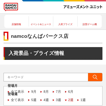
店舗情報
イベント&ニュース
入荷プライズ
設置ゲーム機
namcoなんばパークス店
入荷景品・プライズ情報
登場月
全て表示
9月
8月
7月
6月
登場週
全て表示
5週
4週
3週
2週
1週