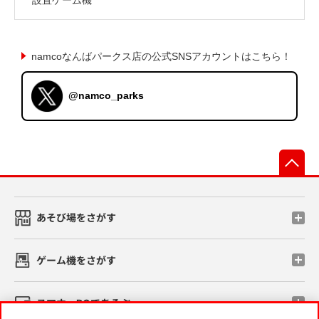
namcoなんばパークス店の公式SNSアカウントはこちら！
@namco_parks
先
あそび場をさがす
ゲーム機をさがす
スマホ・PCであそぶ