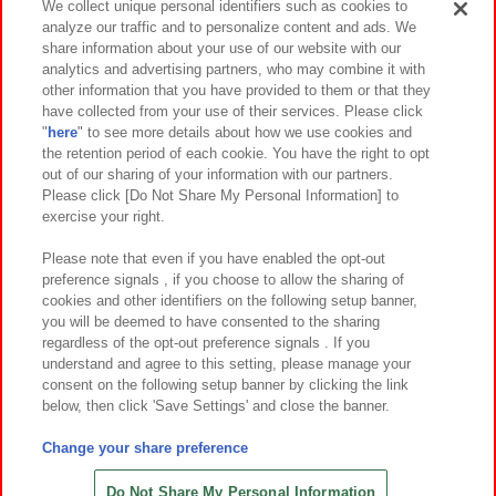
We collect unique personal identifiers such as cookies to
analyze our traffic and to personalize content and ads. We
イベント・キャンペーン
share information about your use of our website with our
analytics and advertising partners, who may combine it with
other information that you have provided to them or that they
have collected from your use of their services. Please click
"
here
" to see more details about how we use cookies and
関連会社
サステナビリティ
サイトポリシー
the retention period of each cookie. You have the right to opt
out of our sharing of your information with our partners.
プライバシーポリシー
ウェブアクセシビリティ方針と検証結果
Please click [Do Not Share My Personal Information] to
exercise your right.
お取引先さまとともに
食品のご提供について
カスタマーハラスメント対応方針
よくあるご質問・お問い合わせ
Please note that even if you have enabled the opt-out
preference signals , if you choose to allow the sharing of
cookies and other identifiers on the following setup banner,
you will be deemed to have consented to the sharing
regardless of the opt-out preference signals . If you
understand and agree to this setting, please manage your
consent on the following setup banner by clicking the link
below, then click 'Save Settings' and close the banner.
©Bandai Namco Amusement Inc.
©Bandai Namco Amusement Lab Inc.
Change your share preference
©Bandai Namco Experience Inc.
©HANAYASHIKI Co., Ltd. All Rights Reserved.
Do Not Share My Personal Information