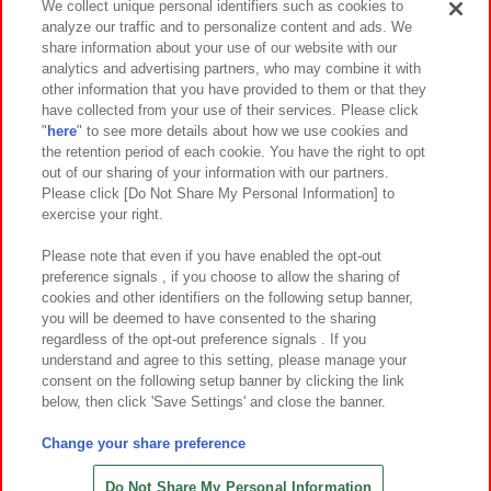
We collect unique personal identifiers such as cookies to
analyze our traffic and to personalize content and ads. We
イベント・キャンペーン
share information about your use of our website with our
analytics and advertising partners, who may combine it with
other information that you have provided to them or that they
have collected from your use of their services. Please click
"
here
" to see more details about how we use cookies and
関連会社
サステナビリティ
サイトポリシー
the retention period of each cookie. You have the right to opt
out of our sharing of your information with our partners.
プライバシーポリシー
ウェブアクセシビリティ方針と検証結果
Please click [Do Not Share My Personal Information] to
exercise your right.
お取引先さまとともに
食品のご提供について
カスタマーハラスメント対応方針
よくあるご質問・お問い合わせ
Please note that even if you have enabled the opt-out
preference signals , if you choose to allow the sharing of
cookies and other identifiers on the following setup banner,
you will be deemed to have consented to the sharing
regardless of the opt-out preference signals . If you
understand and agree to this setting, please manage your
consent on the following setup banner by clicking the link
below, then click 'Save Settings' and close the banner.
©Bandai Namco Amusement Inc.
©Bandai Namco Amusement Lab Inc.
Change your share preference
©Bandai Namco Experience Inc.
©HANAYASHIKI Co., Ltd. All Rights Reserved.
Do Not Share My Personal Information