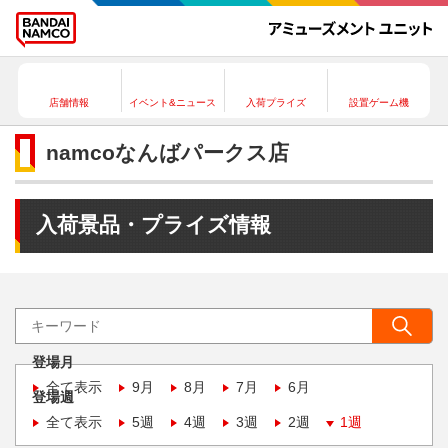
店舗情報
イベント&ニュース
入荷プライズ
設置ゲーム機
namcoなんばパークス店
入荷景品・プライズ情報
登場月
全て表示
9月
8月
7月
6月
登場週
全て表示
5週
4週
3週
2週
1週