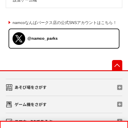
namcoなんばパークス店の公式SNSアカウントはこちら！
@namco_parks
先
あそび場をさがす
ゲーム機をさがす
スマホ・PCであそぶ