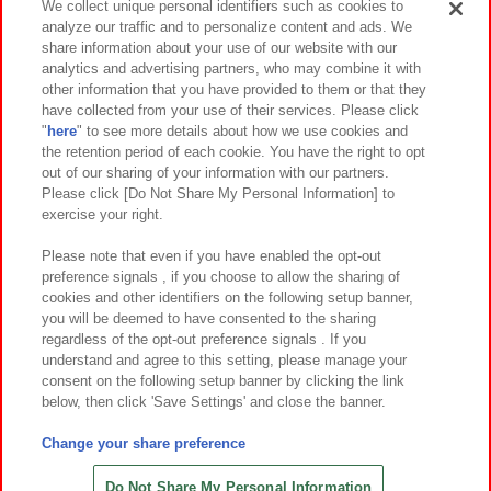
We collect unique personal identifiers such as cookies to
analyze our traffic and to personalize content and ads. We
イベント・キャンペーン
share information about your use of our website with our
analytics and advertising partners, who may combine it with
other information that you have provided to them or that they
have collected from your use of their services. Please click
"
here
" to see more details about how we use cookies and
関連会社
サステナビリティ
サイトポリシー
the retention period of each cookie. You have the right to opt
out of our sharing of your information with our partners.
プライバシーポリシー
ウェブアクセシビリティ方針と検証結果
Please click [Do Not Share My Personal Information] to
exercise your right.
お取引先さまとともに
食品のご提供について
カスタマーハラスメント対応方針
よくあるご質問・お問い合わせ
Please note that even if you have enabled the opt-out
preference signals , if you choose to allow the sharing of
cookies and other identifiers on the following setup banner,
you will be deemed to have consented to the sharing
regardless of the opt-out preference signals . If you
understand and agree to this setting, please manage your
consent on the following setup banner by clicking the link
below, then click 'Save Settings' and close the banner.
©Bandai Namco Amusement Inc.
©Bandai Namco Amusement Lab Inc.
Change your share preference
©Bandai Namco Experience Inc.
©HANAYASHIKI Co., Ltd. All Rights Reserved.
Do Not Share My Personal Information