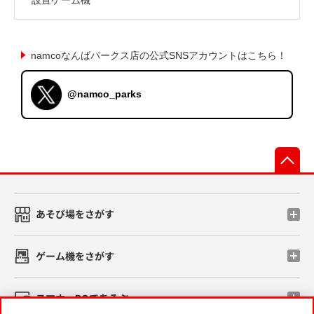
namcoなんばパークス店の公式SNSアカウントはこちら！
@namco_parks
先
あそび場をさがす
ゲーム機をさがす
スマホ・PCであそぶ