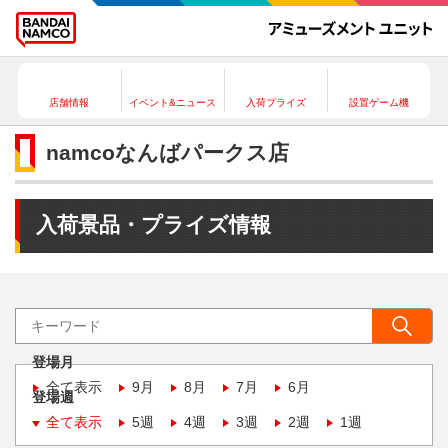
店舗情報
イベント&ニュース
入荷プライズ
設置ゲーム機
namcoなんばパークス店
入荷景品・プライズ情報
登場月
全て表示
9月
8月
7月
6月
登場週
全て表示
5週
4週
3週
2週
1週